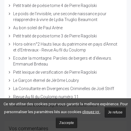
Petit traité de poésie tome 4 de Pierre Ragolski
Le poids de l'invisible, une seconde naissance pour
réapprendre à vivre de Lydia Truglio Beaumont
Au bon soleil de Paul Arène
Petit traité de poésie tome 3 de Pierre Ragolski
Hors-série n°2 Hauts lieux du patrimoine en pays d'Annot
et d'Entrevaux - Revue Au fil du Coulomp
Ecouter la montagne. Paroles de bergers et d'éleveurs.
Emmanuel Breteau
Petit lexique de versification de Pierre Ragolski
Le Garçon éternel de Jérôme Loubry
La Consultante en Divergences Criminelles de Joël Striff
Revue Au fil du Coulomp numéro 11
Ce site utilise des cookies pour vous garantir la meilleure expérience. Pour
Mémoires d'outre-bagne de Michel Callamand
personnaliser les paramètres liés aux cookies
cliquez ici
.
Je refuse
J'accepte
Vos commentaires