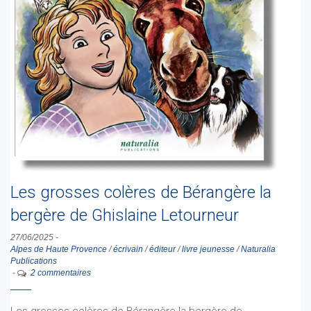
Les grosses colères de Bérangère la
bergère de Ghislaine Letourneur
27/06/2025
-
Alpes de Haute Provence
/
écrivain
/
éditeur
/
livre jeunesse
/
Naturalia
Publications
-
2 commentaires
Les grosses colères de Bérangère la bergère de