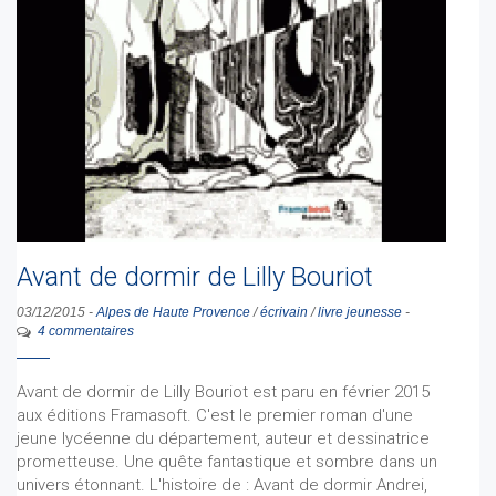
Avant de dormir de Lilly Bouriot
03/12/2015
-
Alpes de Haute Provence
/
écrivain
/
livre jeunesse
-
4 commentaires
Avant de dormir de Lilly Bouriot est paru en février 2015
aux éditions Framasoft. C'est le premier roman d'une
jeune lycéenne du département, auteur et dessinatrice
prometteuse. Une quête fantastique et sombre dans un
univers étonnant. L'histoire de : Avant de dormir Andrei,