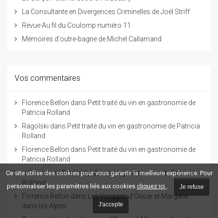
La Consultante en Divergences Criminelles de Joël Striff
Revue Au fil du Coulomp numéro 11
Mémoires d'outre-bagne de Michel Callamand
Vos commentaires
Florence Bellon
dans
Petit traité du vin en gastronomie de
Patricia Rolland
Ragolski
dans
Petit traité du vin en gastronomie de Patricia
Rolland
Florence Bellon
dans
Petit traité du vin en gastronomie de
Patricia Rolland
rolland
dans
Petit traité du vin en gastronomie de Patricia
Ce site utilise des cookies pour vous garantir la meilleure expérience. Pour
Rolland
personnaliser les paramètres liés aux cookies
cliquez ici
.
Je refuse
Florence Bellon
dans
Les Voyages d'Oscar et Margaux
J'accepte
dans les Alpes