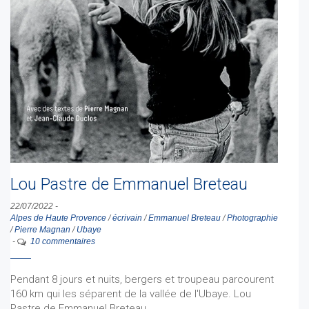
Lou Pastre de Emmanuel Breteau
22/07/2022
-
Alpes de Haute Provence
/
écrivain
/
Emmanuel Breteau
/
Photographie
/
Pierre Magnan
/
Ubaye
-
10 commentaires
Pendant 8 jours et nuits, bergers et troupeau parcourent
160 km qui les séparent de la vallée de l'Ubaye. Lou
Pastre de Emmanuel Breteau