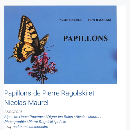
Papillons de Pierre Ragolski et
Nicolas Maurel
26/09/2025
-
Alpes de Haute Provence
/
Digne-les-Bains
/
Nicolas Maurel
/
Photographie
/
Pierre Ragolski
/
poésie
-
écrire un commentaire