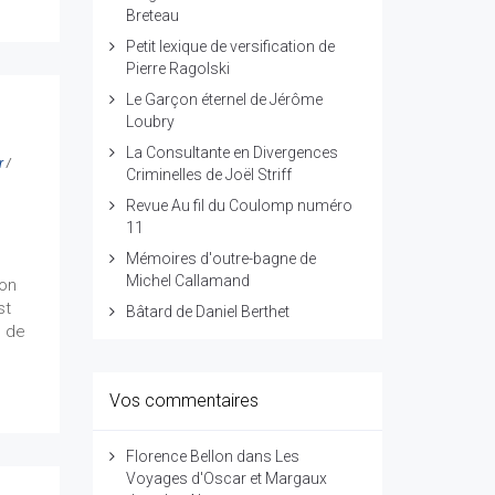
Breteau
Petit lexique de versification de
Pierre Ragolski
Le Garçon éternel de Jérôme
Loubry
La Consultante en Divergences
r
/
Criminelles de Joël Striff
Revue Au fil du Coulomp numéro
11
Mémoires d'outre-bagne de
Michel Callamand
ion
st
Bâtard de Daniel Berthet
e de
Vos commentaires
Florence Bellon
dans
Les
Voyages d'Oscar et Margaux