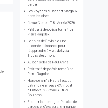
Berger
Les Voyages d'Oscar et Margaux
dans les Alpes
Revue Giono n°18 - Année 2026
Petit traité de poésie tome 4 de
Pierre Ragolski
Le poids de l'invisible, une
seconde naissance pour
réapprendre à vivre de Lydia
Truglio Beaumont
Au bon soleil de Paul Arène
Petit traité de poésie tome 3 de
 de
Pierre Ragolski
Hors-série n°2 Hauts lieux du
patrimoine en pays d'Annot et
d'Entrevaux - Revue Au fil du
Coulomp
Ecouter la montagne. Paroles de
bergers et d'éleveurs. Emmanuel