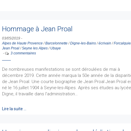
Hommage à Jean Proal
03/05/2019
-
Alpes de Haute Provence
/
Barcelonnette
/
Digne-les-Bains
/
écrivain
/
Forcalquie
Jean Proal
/
Seyne les Alpes
/
Ubaye
-
3 commentaires
De nombreuses manifestations se sont déroulées de mai à
décembre 2019. Cette année marqua la 50e année de la disparit
de Jean Proal. Une courte biographie de Jean Proal Jean Proal e
né le 16 juillet 1904 à Seyne-les-Alpes. Après ses études au lycé
Digne, il travaille dans l’administration…
Lire la suite …