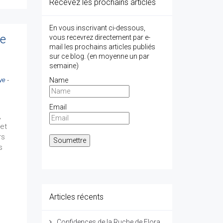
Recevez les prochains articles
En vous inscrivant ci-dessous,
de
vous recevrez directement par e-
mail les prochains articles publiés
sur ce blog. (en moyenne un par
semaine)
Name
ye
-
Email
,
et
rs
s
Articles récents
Confidences de la Ruche de Flora