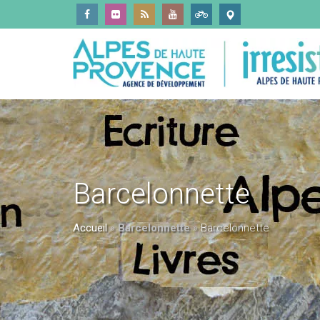
Barcelonnette
Accueil
»
Barcelonnette
»
Barcelonnette