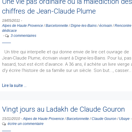
Une vie pas ordinaire ou la malédiction de
chiffres de Jean-Claude Plume
19/05/2011
-
Alpes de Haute Provence
/
Barcelonnette
/
Digne-les-Bains
/
écrivain
/
Rencontre
dédicace
-
3 commentaires
Un titre qui interpelle et qui donne envie de lire cet ouvrage de
Jean-Claude Plume, écrivain vivant à Digne-les-Bains. Pour lui, pa
hasard, tout est écrit d'avance. A 36 ans, il achète un livre vierge 
d'y écrire l'histoire de sa famille sur un siècle. Son but..., casser…
Lire la suite …
Vingt jours au Ladakh de Claude Gouron
15/11/2010
-
Alpes de Haute Provence
/
Barcelonnette
/
Claude Gouron
/
Ubaye
écrire un commentaire