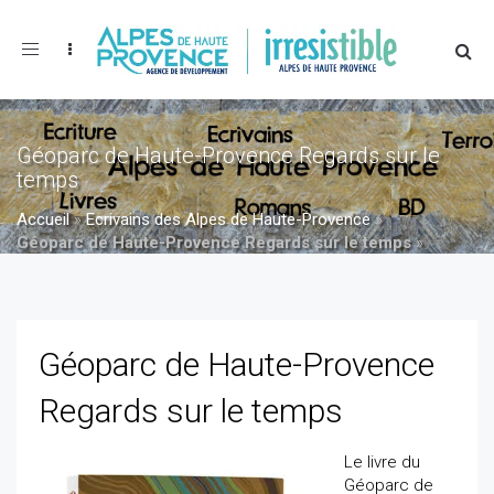
Toggle
navigation
Géoparc de Haute-Provence Regards sur le
temps
Accueil
»
Ecrivains des Alpes de Haute-Provence
»
Géoparc de Haute-Provence Regards sur le temps
»
Géoparc de Haute-Provence Regards sur le temps
Géoparc de Haute-Provence
Regards sur le temps
Le livre du
Géoparc de