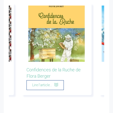
ion
Confidences de la Ruche de
Les 
Flora Berger
Marg
Lire l'article...
Li