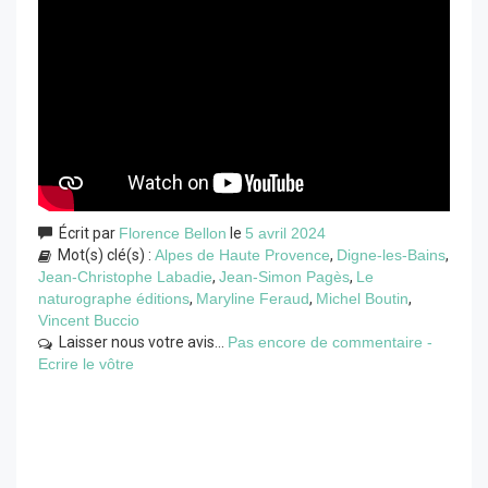
Écrit par
Florence Bellon
le
5 avril 2024
Mot(s) clé(s) :
Alpes de Haute Provence
,
Digne-les-Bains
,
Jean-Christophe Labadie
,
Jean-Simon Pagès
,
Le
naturographe éditions
,
Maryline Feraud
,
Michel Boutin
,
Vincent Buccio
Laisser nous votre avis...
Pas encore de commentaire -
Ecrire le vôtre