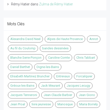
Rémy Hatier
dans
Zulma de Rémy Hatier
Mots Clés
Alexandra David Neel
Alpes de Haute Provence
Annot
Au fil du Coulomp
bandes dessinées
Blanche Serre-Ponçon
Caroline Comte
Chris Tabbart
Daniel Berthet
Digne-les-Bains
Elisabeth Martinez Bruncher
Entrevaux
Forcalquier
Gréoux-les-Bains
Jack Meurant
Jacques Lecugy
Jacques Tenneroni
Jean-Claude Barbier
Jean Giono
Jean Proal
livre jeunesse
Manosque
Maria Borrely