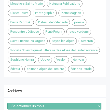
Moustiers Sainte Marie
Naturalia Publications
Olivier Bauza
Photographie
Pierre Magnan
Pierre Ragolski
Plateau de Valensole
poésie
Rencontre dédicace
René Frégni
revue verdons
Saint-Etienne-les-Orgues
Seyne les Alpes
Sisteron
Société Scientifique et Littéraire des Alpes de Haute Provence
Sophiane Nemra
Ubaye
Verdon
écrivain
éditeur
éditions Alpes de Lumière
éditions Parole
Archives
Archives