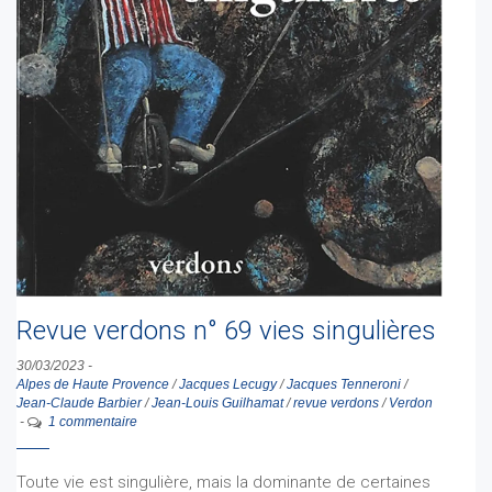
Revue verdons n° 69 vies singulières
30/03/2023
-
Alpes de Haute Provence
/
Jacques Lecugy
/
Jacques Tenneroni
/
Jean-Claude Barbier
/
Jean-Louis Guilhamat
/
revue verdons
/
Verdon
-
1 commentaire
Toute vie est singulière, mais la dominante de certaines