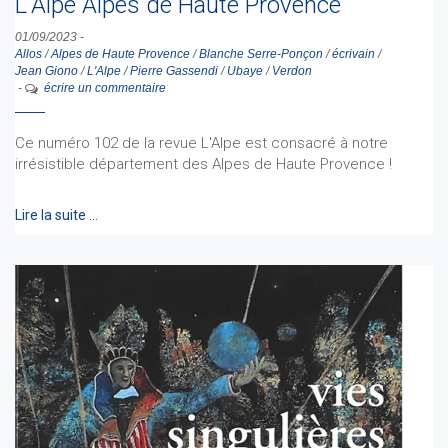
L'Alpe Alpes de Haute Provence
01/09/2023
-
Allos
/
Alpes de Haute Provence
/
Blanche Serre-Ponçon
/
écrivain
/
Jean Giono
/
L'Alpe
/
Pierre Gassendi
/
Ubaye
/
Verdon
-
écrire un commentaire
Ce numéro 102 de la revue L'Alpe est consacré à notre
irrésistible département des Alpes de Haute Provence !
Lire la suite …