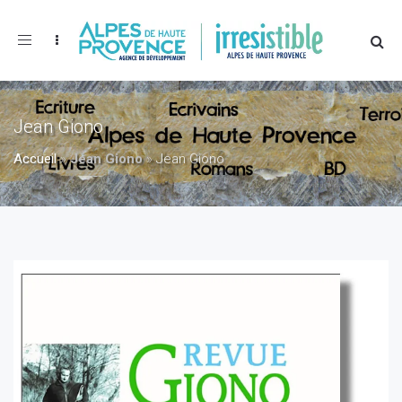
Toggle
navigation
Jean Giono
Accueil
»
Jean Giono
»
Jean Giono