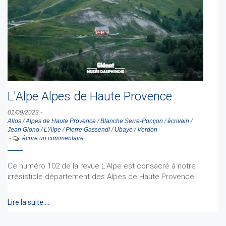
L'Alpe Alpes de Haute Provence
01/09/2023
-
Allos
/
Alpes de Haute Provence
/
Blanche Serre-Ponçon
/
écrivain
/
Jean Giono
/
L'Alpe
/
Pierre Gassendi
/
Ubaye
/
Verdon
-
écrire un commentaire
Ce numéro 102 de la revue L'Alpe est consacré à notre
irrésistible département des Alpes de Haute Provence !
Lire la suite …