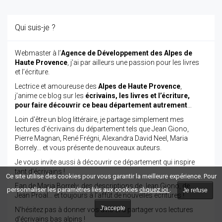
Qui suis-je ?
Webmaster à l’
Agence de Développement des Alpes de
Haute Provence
, j’ai par ailleurs une passion pour les livres
et l’écriture.
Lectrice et amoureuse des
Alpes de Haute Provence
,
j’anime ce blog sur les
écrivains, les livres et l’écriture,
pour faire découvrir ce beau département autrement
…
Loin d'être un blog littéraire, je partage simplement mes
lectures d'écrivains du département tels que Jean Giono,
Pierre Magnan, René Frégni, Alexandra David Neel, Maria
Borrely... et vous présente de nouveaux auteurs.
Je vous invite aussi à découvrir ce département qui inspire
tant d'écrivains !
Ce site utilise des cookies pour vous garantir la meilleure expérience. Pour
Fan de Maria Borrely, des descriptions de Jean Giono, de
personnaliser les paramètres liés aux cookies
cliquez ici
.
Je refuse
Jean Proal... et toujours à l'affût de nouvelles écritures !
J'accepte
N'hésitez pas à donner vos avis et à partager vos lectures
d'écrivains bas alpins !