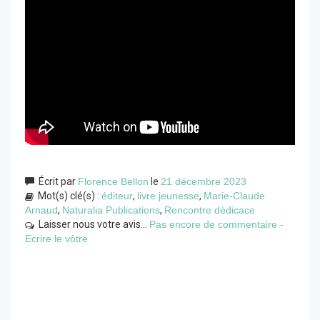
Écrit par
Florence Bellon
le
21 décembre 2023
Mot(s) clé(s) :
éditeur
,
livre jeunesse
,
Marie-Claude
Arnaud
,
Naturalia Publications
,
Rencontre dédicace
Laisser nous votre avis...
Pas encore de commentaire -
Ecrire le vôtre