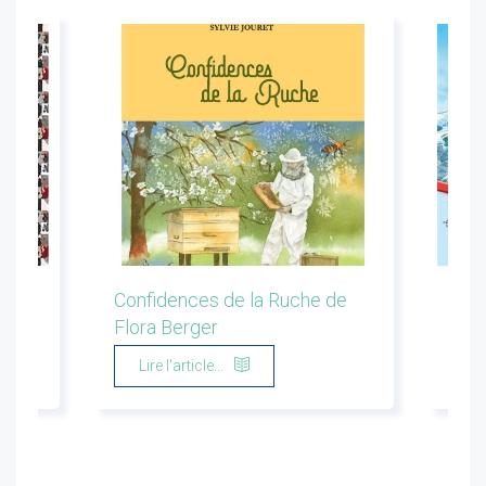
ion
Confidences de la Ruche de
Les 
Flora Berger
Marg
Lire l'article...
Li