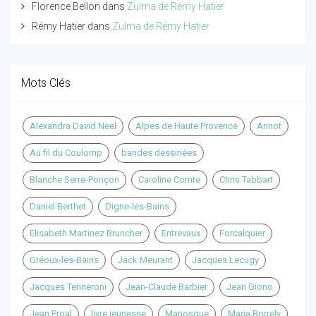
Florence Bellon
dans
Zulma de Rémy Hatier
Rémy Hatier
dans
Zulma de Rémy Hatier
Mots Clés
Alexandra David Neel
Alpes de Haute Provence
Annot
Au fil du Coulomp
bandes dessinées
Blanche Serre-Ponçon
Caroline Comte
Chris Tabbart
Daniel Berthet
Digne-les-Bains
Elisabeth Martinez Bruncher
Entrevaux
Forcalquier
Gréoux-les-Bains
Jack Meurant
Jacques Lecugy
Jacques Tenneroni
Jean-Claude Barbier
Jean Giono
Jean Proal
livre jeunesse
Manosque
Maria Borrely