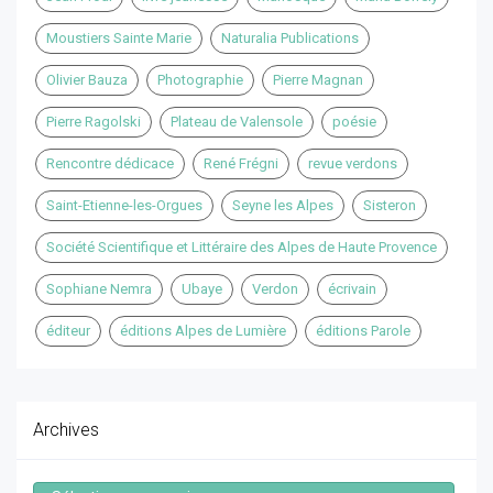
Moustiers Sainte Marie
Naturalia Publications
Olivier Bauza
Photographie
Pierre Magnan
Pierre Ragolski
Plateau de Valensole
poésie
Rencontre dédicace
René Frégni
revue verdons
Saint-Etienne-les-Orgues
Seyne les Alpes
Sisteron
Société Scientifique et Littéraire des Alpes de Haute Provence
Sophiane Nemra
Ubaye
Verdon
écrivain
éditeur
éditions Alpes de Lumière
éditions Parole
Archives
Archives