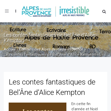
Toggle
navigation
Les contes fantastiques de Bel'Âne d'Alice
Kempton
Accueil
»
Ecrivains des Alpes de Haute-Provence
»
Les contes fantastiques de Bel'Âne d'Alice Kempton
»
Les
contes fantastiques de Bel'Âne d'Alice Kempton
Les contes fantastiques de
Bel'Âne d'Alice Kempton
En cette fin
d'année et Noël