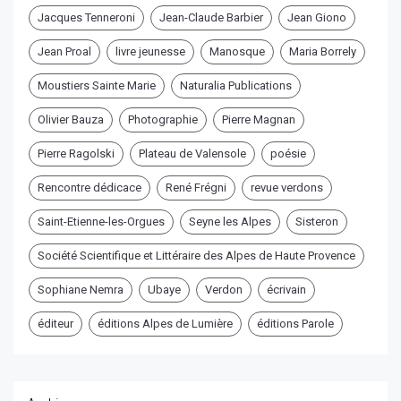
Jacques Tenneroni
Jean-Claude Barbier
Jean Giono
Jean Proal
livre jeunesse
Manosque
Maria Borrely
Moustiers Sainte Marie
Naturalia Publications
Olivier Bauza
Photographie
Pierre Magnan
Pierre Ragolski
Plateau de Valensole
poésie
Rencontre dédicace
René Frégni
revue verdons
Saint-Etienne-les-Orgues
Seyne les Alpes
Sisteron
Société Scientifique et Littéraire des Alpes de Haute Provence
Sophiane Nemra
Ubaye
Verdon
écrivain
éditeur
éditions Alpes de Lumière
éditions Parole