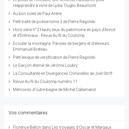
réapprendre à vivre de Lydia Truglio Beaumont
Au bon soleil de Paul Arène
Petit traité de poésie tome 3 de Pierre Ragolski
Hors-série n°2 Hauts lieux du patrimoine en pays d'Annot
et d'Entrevaux - Revue Au fil du Coulomp
Ecouter la montagne. Paroles de bergers et d'éleveurs.
Emmanuel Breteau
Petit lexique de versification de Pierre Ragolski
Le Garçon éternel de Jérôme Loubry
La Consultante en Divergences Criminelles de Joël Striff
Revue Au fil du Coulomp numéro 11
Mémoires d'outre-bagne de Michel Callamand
Vos commentaires
Florence Bellon
dans
Les Voyages d'Oscar et Margaux