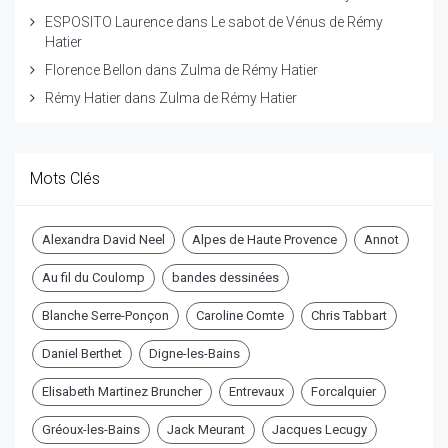
ESPOSITO Laurence
dans
Le sabot de Vénus de Rémy
Hatier
Florence Bellon
dans
Zulma de Rémy Hatier
Rémy Hatier
dans
Zulma de Rémy Hatier
Mots Clés
Alexandra David Neel
Alpes de Haute Provence
Annot
Au fil du Coulomp
bandes dessinées
Blanche Serre-Ponçon
Caroline Comte
Chris Tabbart
Daniel Berthet
Digne-les-Bains
Elisabeth Martinez Bruncher
Entrevaux
Forcalquier
Gréoux-les-Bains
Jack Meurant
Jacques Lecugy