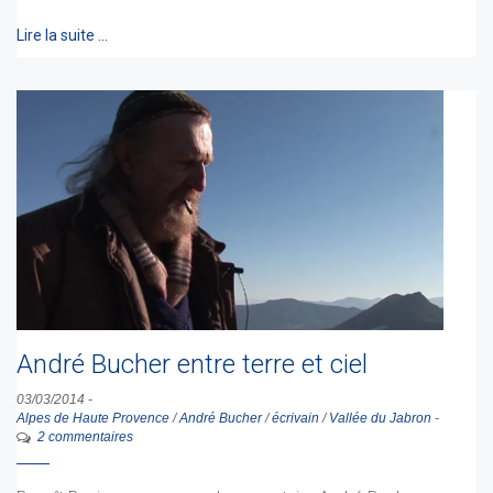
Lire la suite …
André Bucher entre terre et ciel
03/03/2014
-
Alpes de Haute Provence
/
André Bucher
/
écrivain
/
Vallée du Jabron
-
2 commentaires