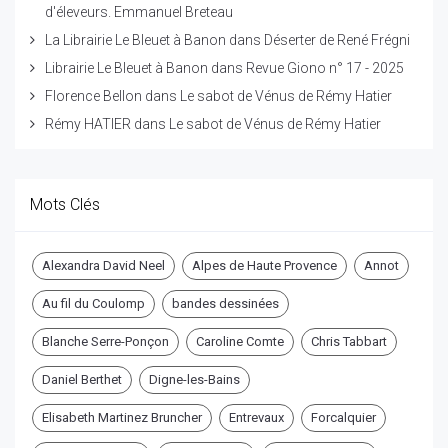
d'éleveurs. Emmanuel Breteau
La Librairie Le Bleuet à Banon
dans
Déserter de René Frégni
Librairie Le Bleuet à Banon
dans
Revue Giono n° 17 - 2025
Florence Bellon
dans
Le sabot de Vénus de Rémy Hatier
Rémy HATIER
dans
Le sabot de Vénus de Rémy Hatier
Mots Clés
Alexandra David Neel
Alpes de Haute Provence
Annot
Au fil du Coulomp
bandes dessinées
Blanche Serre-Ponçon
Caroline Comte
Chris Tabbart
Daniel Berthet
Digne-les-Bains
Elisabeth Martinez Bruncher
Entrevaux
Forcalquier