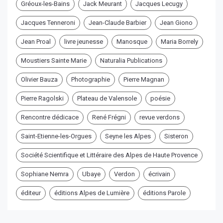
Gréoux-les-Bains
Jack Meurant
Jacques Lecugy
Jacques Tenneroni
Jean-Claude Barbier
Jean Giono
Jean Proal
livre jeunesse
Manosque
Maria Borrely
Moustiers Sainte Marie
Naturalia Publications
Olivier Bauza
Photographie
Pierre Magnan
Pierre Ragolski
Plateau de Valensole
poésie
Rencontre dédicace
René Frégni
revue verdons
Saint-Etienne-les-Orgues
Seyne les Alpes
Sisteron
Société Scientifique et Littéraire des Alpes de Haute Provence
Sophiane Nemra
Ubaye
Verdon
écrivain
éditeur
éditions Alpes de Lumière
éditions Parole