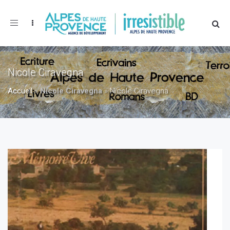
Toggle
navigation
Nicole Ciravegna
Accueil
»
Nicole Ciravegna
»
Nicole Ciravegna