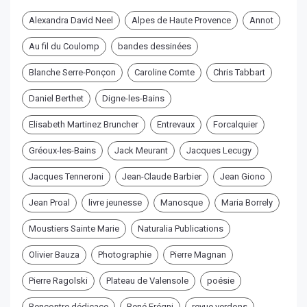
Alexandra David Neel
Alpes de Haute Provence
Annot
Au fil du Coulomp
bandes dessinées
Blanche Serre-Ponçon
Caroline Comte
Chris Tabbart
Daniel Berthet
Digne-les-Bains
Elisabeth Martinez Bruncher
Entrevaux
Forcalquier
Gréoux-les-Bains
Jack Meurant
Jacques Lecugy
Jacques Tenneroni
Jean-Claude Barbier
Jean Giono
Jean Proal
livre jeunesse
Manosque
Maria Borrely
Moustiers Sainte Marie
Naturalia Publications
Olivier Bauza
Photographie
Pierre Magnan
Pierre Ragolski
Plateau de Valensole
poésie
Rencontre dédicace
René Frégni
revue verdons