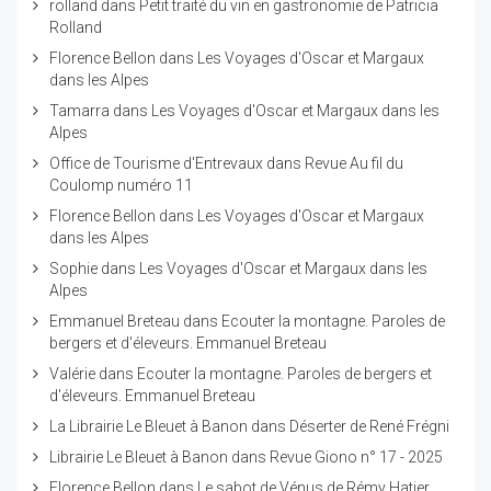
rolland
dans
Petit traité du vin en gastronomie de Patricia
Rolland
Florence Bellon
dans
Les Voyages d'Oscar et Margaux
dans les Alpes
Tamarra
dans
Les Voyages d'Oscar et Margaux dans les
Alpes
Office de Tourisme d'Entrevaux
dans
Revue Au fil du
Coulomp numéro 11
Florence Bellon
dans
Les Voyages d'Oscar et Margaux
dans les Alpes
Sophie
dans
Les Voyages d'Oscar et Margaux dans les
Alpes
Emmanuel Breteau
dans
Ecouter la montagne. Paroles de
bergers et d'éleveurs. Emmanuel Breteau
Valérie
dans
Ecouter la montagne. Paroles de bergers et
d'éleveurs. Emmanuel Breteau
La Librairie Le Bleuet à Banon
dans
Déserter de René Frégni
Librairie Le Bleuet à Banon
dans
Revue Giono n° 17 - 2025
Florence Bellon
dans
Le sabot de Vénus de Rémy Hatier