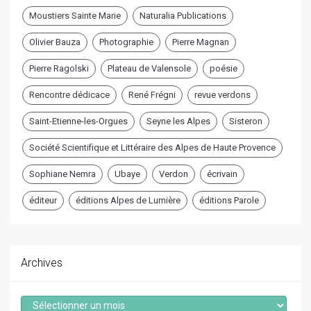
Moustiers Sainte Marie
Naturalia Publications
Olivier Bauza
Photographie
Pierre Magnan
Pierre Ragolski
Plateau de Valensole
poésie
Rencontre dédicace
René Frégni
revue verdons
Saint-Etienne-les-Orgues
Seyne les Alpes
Sisteron
Société Scientifique et Littéraire des Alpes de Haute Provence
Sophiane Nemra
Ubaye
Verdon
écrivain
éditeur
éditions Alpes de Lumière
éditions Parole
Archives
Archives