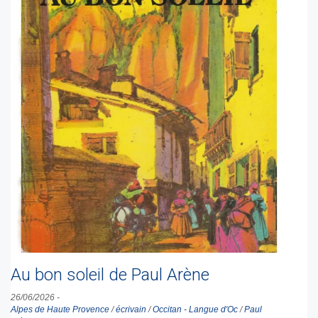
Au bon soleil de Paul Arène
26/06/2026
-
Alpes de Haute Provence
/
écrivain
/
Occitan - Langue d'Oc
/
Paul