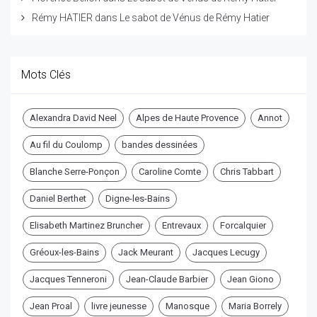
Rémy HATIER
dans
Le sabot de Vénus de Rémy Hatier
Mots Clés
Alexandra David Neel
Alpes de Haute Provence
Annot
Au fil du Coulomp
bandes dessinées
Blanche Serre-Ponçon
Caroline Comte
Chris Tabbart
Daniel Berthet
Digne-les-Bains
Elisabeth Martinez Bruncher
Entrevaux
Forcalquier
Gréoux-les-Bains
Jack Meurant
Jacques Lecugy
Jacques Tenneroni
Jean-Claude Barbier
Jean Giono
Jean Proal
livre jeunesse
Manosque
Maria Borrely