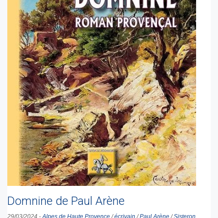
Domnine de Paul Arène
29/03/2024
-
Alpes de Haute Provence
/
écrivain
/
Paul Arène
/
Sisteron