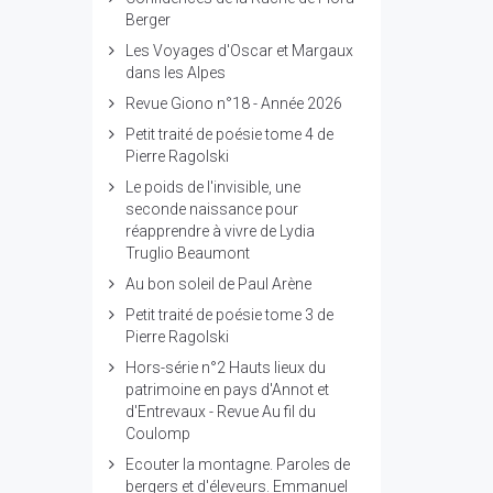
Berger
Les Voyages d'Oscar et Margaux
dans les Alpes
Revue Giono n°18 - Année 2026
Petit traité de poésie tome 4 de
Pierre Ragolski
Le poids de l'invisible, une
seconde naissance pour
réapprendre à vivre de Lydia
Truglio Beaumont
Au bon soleil de Paul Arène
Petit traité de poésie tome 3 de
Pierre Ragolski
Hors-série n°2 Hauts lieux du
patrimoine en pays d'Annot et
d'Entrevaux - Revue Au fil du
Coulomp
Ecouter la montagne. Paroles de
bergers et d'éleveurs. Emmanuel