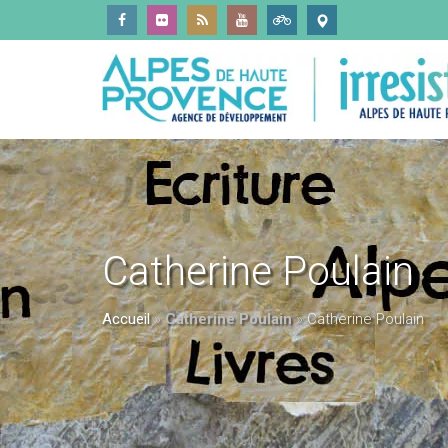
Catherine Poulain
Accueil
»
Catherine Poulain
»
Catherine Poulain