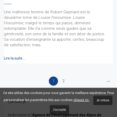
Une maîtresse femme de Robert Gaymard est le
deuxième tome de Louise l'insoumise. Louise
l'insoumise, malgré le temps qui passe, demeure
indomptable. Elle n'a comme seuls guides que sa
générosité, son sens de la famille et son désir de justice.
Sa vocation d'enseignante lui apporte, certes, beaucoup
de satisfaction, mais…
Lire la suite …
→
1
2
Ce site utilise des cookies pour vous garantir la meilleure expérience. Pour
personnaliser les paramètres liés aux cookies
cliquez ici
.
Je refuse
Qui suis-je ?
J'accepte
Webmaster à l’
Agence de Développement des Alpes de