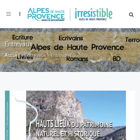
Toggle
navigation
Entrevaux
Accueil
»
Entrevaux
»
Entrevaux