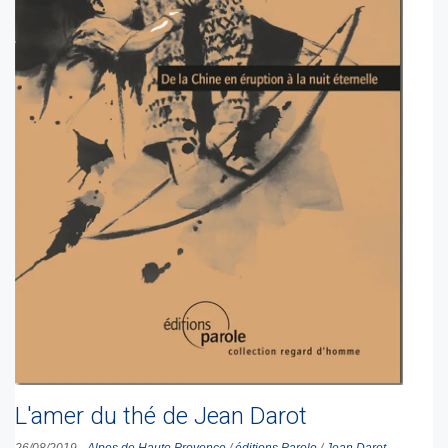
L'amer du thé de Jean Darot
26/08/2019
-
Alpes de Haute Provence
/
éditions Parole
/
Jean Darot
-