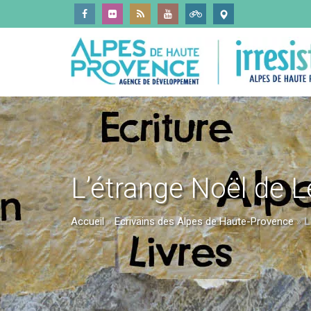
L’étrange Noël de L
Accueil
»
Ecrivains des Alpes de Haute-Provence
»
L