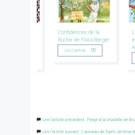
exique de
Confidences de la
L
cation de Pierre
Ruche de Flora Berger
e
ki
A
Lire l'article...
'article...
Lire l'article précédent : Piège à la citadelle de B
Lire l'article suivant : L'anneau de Saint Jérôme 