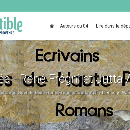
Auteurs du 04
Lire dans le dép
éa - René Frégni et Jutta
’étrange Noël de Léa - René Frégni et Jutta Ash
»
L’étrange Noël