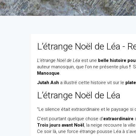
L’étrange Noël de Léa - R
L’étrange Noël de Léa
est une
belle histoire pou
auteur manosquin, que l'on ne présente plus
!
Se
Manosque
.
Jutah Ash
a illustré cette histoire vit sur le
plat
L’étrange Noël de Léa
"Le silence était extraordinaire et le paysage si 
C’est pourtant quelque chose d’
extraordinaire
q
Trois jours avant Noël
, la neige recouvre la vill
Ce soir là, une force étrange pousse Léa à s’aven