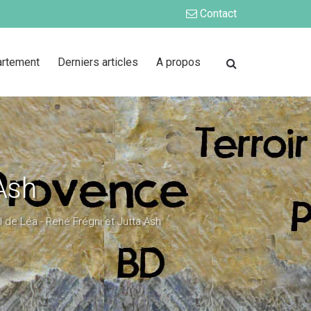
Contact
artement
Derniers articles
A propos
 Ash
 de Léa - René Frégni et Jutta Ash