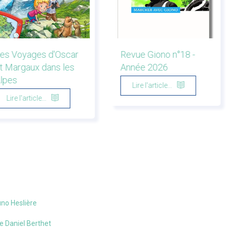
es Voyages d'Oscar
Revue Giono n°18 -
t Margaux dans les
Année 2026
lpes
Lire l'article...
Lire l'article...
runo Heslière
de Daniel Berthet