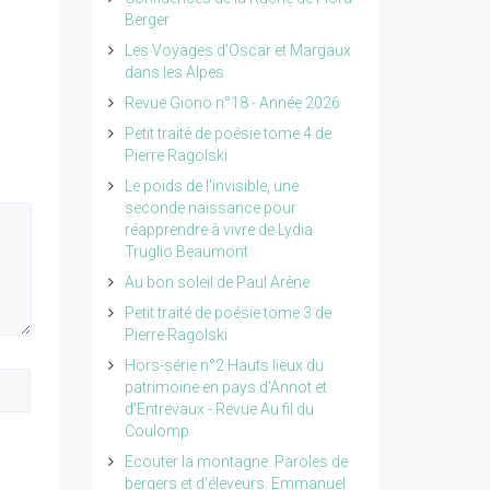
Berger
Les Voyages d'Oscar et Margaux
dans les Alpes
Revue Giono n°18 - Année 2026
Petit traité de poésie tome 4 de
Pierre Ragolski
Le poids de l'invisible, une
seconde naissance pour
réapprendre à vivre de Lydia
Truglio Beaumont
Au bon soleil de Paul Arène
Petit traité de poésie tome 3 de
Pierre Ragolski
Hors-série n°2 Hauts lieux du
patrimoine en pays d'Annot et
d'Entrevaux - Revue Au fil du
Coulomp
Ecouter la montagne. Paroles de
bergers et d'éleveurs. Emmanuel