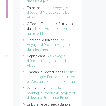
dans les Alpes
Tamarra
dans
Les Voyages
d'Oscar et Margaux dans les
Alpes
Office de Tourisme d'Entrevaux
Petit traité de poésie
Le poids de l'invisible,
dans
Revue Au fil du Coulomp
tome 4 de Pierre
une seconde
numéro 11
Ragolski
naissance pour
Florence Bellon
dans
Les
réapprendre à vivre d
Voyages d'Oscar et Margaux
Lire l'article...
Lydia Truglio
dans les Alpes
Beaumont
Sophie
dans
Les Voyages
d'Oscar et Margaux dans les
Lire l'article...
Alpes
Emmanuel Breteau
dans
Ecouter
la montagne. Paroles de bergers
et d'éleveurs. Emmanuel Breteau
Valérie
dans
Ecouter la
montagne. Paroles de bergers et
d'éleveurs. Emmanuel Breteau
La Librairie Le Bleuet à Banon