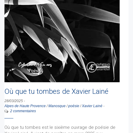
Où que tu tombes de Xavier Lainé
28/03/2025
-
Alpes de Haute Provence
/
Manosque
/
poésie
/
Xavier Lainé
-
2 commentaires
Où que tu tombes est le sixième ouvrage de poésie de