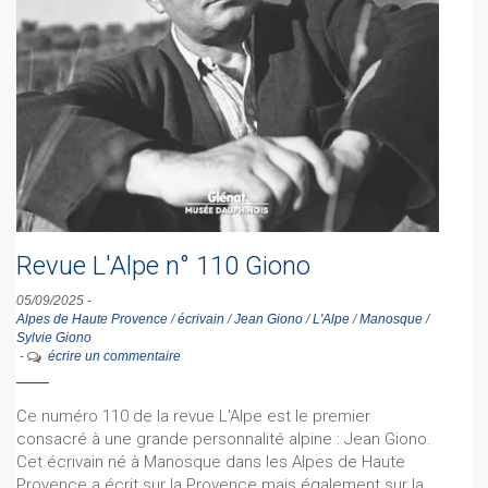
Revue L'Alpe n° 110 Giono
05/09/2025
-
Alpes de Haute Provence
/
écrivain
/
Jean Giono
/
L'Alpe
/
Manosque
/
Sylvie Giono
-
écrire un commentaire
Ce numéro 110 de la revue L'Alpe est le premier
consacré à une grande personnalité alpine : Jean Giono.
Cet écrivain né à Manosque dans les Alpes de Haute
Provence a écrit sur la Provence mais également sur la