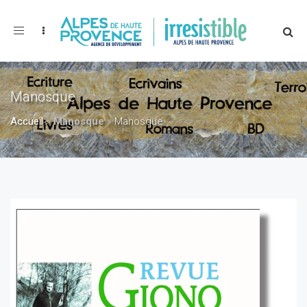
Toggle
navigation
Manosque
Accueil
»
Manosque
»
Manosque