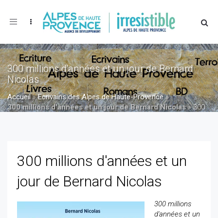
Toggle
navigation
300 millions d'années et un jour de Bernard
Nicolas
Accueil
»
Ecrivains des Alpes de Haute-Provence
»
300 millions d'années et un jour de Bernard Nicolas
»
300
millions d'années et un jour de Bernard Nicolas
300 millions d'années et un
jour de Bernard Nicolas
300 millions
d'années et un