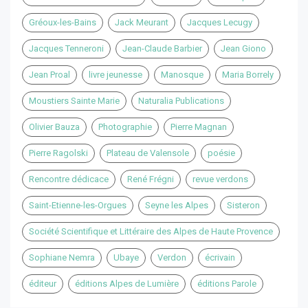
Gréoux-les-Bains
Jack Meurant
Jacques Lecugy
Jacques Tenneroni
Jean-Claude Barbier
Jean Giono
Jean Proal
livre jeunesse
Manosque
Maria Borrely
Moustiers Sainte Marie
Naturalia Publications
Olivier Bauza
Photographie
Pierre Magnan
Pierre Ragolski
Plateau de Valensole
poésie
Rencontre dédicace
René Frégni
revue verdons
Saint-Etienne-les-Orgues
Seyne les Alpes
Sisteron
Société Scientifique et Littéraire des Alpes de Haute Provence
Sophiane Nemra
Ubaye
Verdon
écrivain
éditeur
éditions Alpes de Lumière
éditions Parole