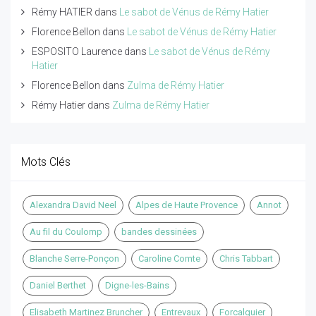
Rémy HATIER
dans
Le sabot de Vénus de Rémy Hatier
Florence Bellon
dans
Le sabot de Vénus de Rémy Hatier
ESPOSITO Laurence
dans
Le sabot de Vénus de Rémy
Hatier
Florence Bellon
dans
Zulma de Rémy Hatier
Rémy Hatier
dans
Zulma de Rémy Hatier
Mots Clés
Alexandra David Neel
Alpes de Haute Provence
Annot
Au fil du Coulomp
bandes dessinées
Blanche Serre-Ponçon
Caroline Comte
Chris Tabbart
Daniel Berthet
Digne-les-Bains
Elisabeth Martinez Bruncher
Entrevaux
Forcalquier