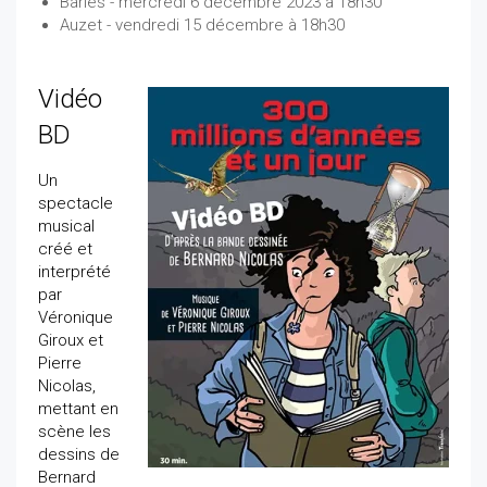
Barles - mercredi 6 décembre 2023 à 18h30
Auzet - vendredi 15 décembre à 18h30
Vidéo
BD
Un
spectacle
musical
créé et
interprété
par
Véronique
Giroux et
Pierre
Nicolas,
mettant en
scène les
dessins de
Bernard