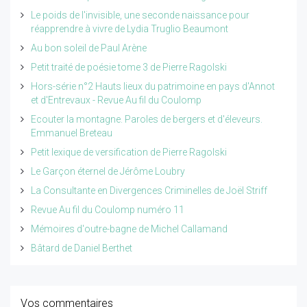
Le poids de l'invisible, une seconde naissance pour
réapprendre à vivre de Lydia Truglio Beaumont
Au bon soleil de Paul Arène
Petit traité de poésie tome 3 de Pierre Ragolski
Hors-série n°2 Hauts lieux du patrimoine en pays d'Annot
et d'Entrevaux - Revue Au fil du Coulomp
Ecouter la montagne. Paroles de bergers et d'éleveurs.
Emmanuel Breteau
Petit lexique de versification de Pierre Ragolski
Le Garçon éternel de Jérôme Loubry
La Consultante en Divergences Criminelles de Joël Striff
Revue Au fil du Coulomp numéro 11
Mémoires d'outre-bagne de Michel Callamand
Bâtard de Daniel Berthet
Vos commentaires