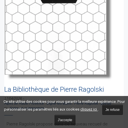
La Bibliothèque de Pierre Ragolski
17/04/2026
-
Ce site utilise des cookies pour vous garantir la meilleure expérience. Pour
Alpes de Haute Provence
/
Digne-les-Bains
/
Pierre Ragolski
/
poésie
-
écrire un commentaire
personnaliser les paramètres liés aux cookies
cliquez ici
.
Je refuse
J'accepte
Pierre Ragolski propose dans ce nouveau recueil de