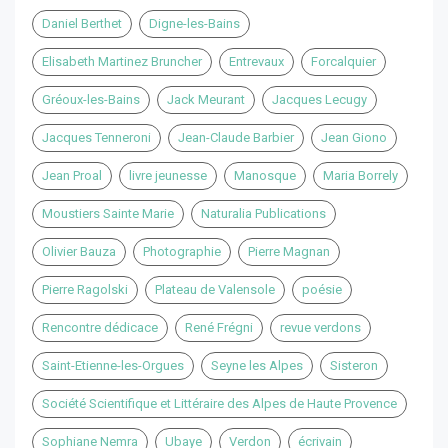
Daniel Berthet
Digne-les-Bains
Elisabeth Martinez Bruncher
Entrevaux
Forcalquier
Gréoux-les-Bains
Jack Meurant
Jacques Lecugy
Jacques Tenneroni
Jean-Claude Barbier
Jean Giono
Jean Proal
livre jeunesse
Manosque
Maria Borrely
Moustiers Sainte Marie
Naturalia Publications
Olivier Bauza
Photographie
Pierre Magnan
Pierre Ragolski
Plateau de Valensole
poésie
Rencontre dédicace
René Frégni
revue verdons
Saint-Etienne-les-Orgues
Seyne les Alpes
Sisteron
Société Scientifique et Littéraire des Alpes de Haute Provence
Sophiane Nemra
Ubaye
Verdon
écrivain