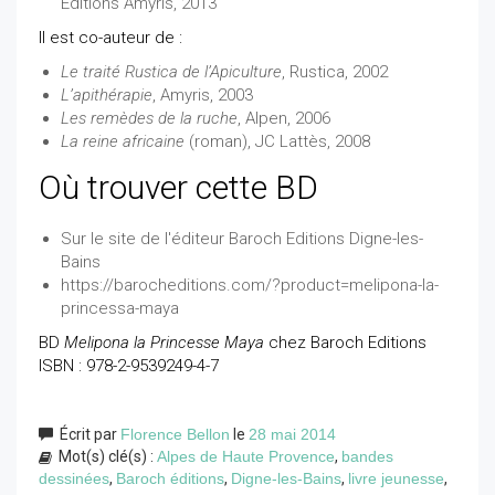
Editions Amyris, 2013
Il est co-auteur de :
Le traité Rustica de l’Apiculture
, Rustica, 2002
L’apithérapie
, Amyris, 2003
Les remèdes de la ruche
, Alpen, 2006
La reine africaine
(roman), JC Lattès, 2008
Où trouver cette BD
Sur le site de l'éditeur Baroch Editions Digne-les-
Bains
https://barocheditions.com/?product=melipona-la-
princessa-maya
BD
Melipona la Princesse Maya
chez Baroch Editions
ISBN : 978-2-9539249-4-7
Écrit par
Florence Bellon
le
28 mai 2014
Mot(s) clé(s) :
Alpes de Haute Provence
,
bandes
dessinées
,
Baroch éditions
,
Digne-les-Bains
,
livre jeunesse
,