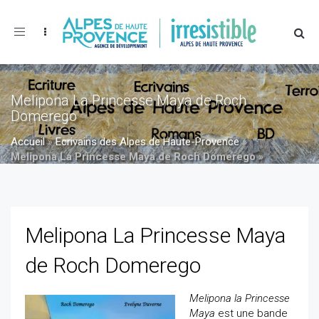
Toggle
navigation
Melipona La Princesse Maya de Roch
Domerego
Accueil
»
Ecrivains des Alpes de Haute-Provence
»
Melipona La Princesse Maya de Roch Domerego
»
Melipona La Princesse Maya de Roch Domerego
Melipona La Princesse Maya
de Roch Domerego
Melipona la Princesse
Maya
est une bande