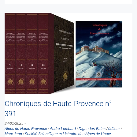
Chroniques de Haute-Provence n°
391
24/01/2025
-
Alpes de Haute Provence
/
André Lombard
/
Digne-les-Bains
/
éditeur
/
Marc Jean
/
Société Scientifique et Littéraire des Alpes de Haute