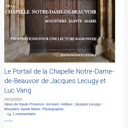
Le Portail de la Chapelle Notre-Dame-
de-Beauvoir de Jacques Lecugy et
Luc Vang
05/12/2025
-
Alpes de Haute Provence
/
écrivain
/
éditeur
/
Jacques Lecugy
/
Moustiers Sainte Marie
/
Photographie
-
1 commentaire