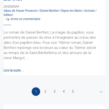
25/10/2024
-
Alpes de Haute Provence
/
Daniel Berthet
/
Digne-les-Bains
/
écrivain
/
éditeur
-
écrire un commentaire
Le roman de Daniel Berthet, La magie du papillon, vous
permettra de passer du rêve à l'imaginaire au creux des
ailes d'un papillon bleu. Pour son 10ème roman, Daniel
Berthet replonge ses lecteurs au cœur du 16ème siècle
au temps de la Saint-Barthélémy et des amours de la
reine Margot.…
Lire la suite …
→
1
2
3
4
5