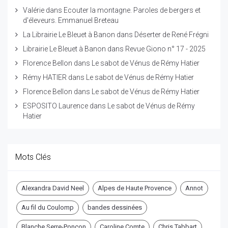
Valérie
dans
Ecouter la montagne. Paroles de bergers et
d'éleveurs. Emmanuel Breteau
La Librairie Le Bleuet à Banon
dans
Déserter de René Frégni
Librairie Le Bleuet à Banon
dans
Revue Giono n° 17 - 2025
Florence Bellon
dans
Le sabot de Vénus de Rémy Hatier
Rémy HATIER
dans
Le sabot de Vénus de Rémy Hatier
Florence Bellon
dans
Le sabot de Vénus de Rémy Hatier
ESPOSITO Laurence
dans
Le sabot de Vénus de Rémy
Hatier
Mots Clés
Alexandra David Neel
Alpes de Haute Provence
Annot
Au fil du Coulomp
bandes dessinées
Blanche Serre-Ponçon
Caroline Comte
Chris Tabbart