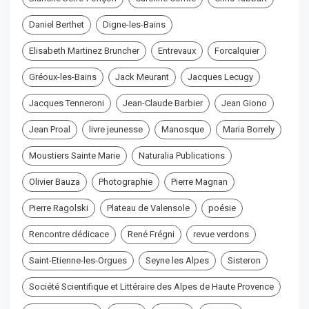
Daniel Berthet
Digne-les-Bains
Elisabeth Martinez Bruncher
Entrevaux
Forcalquier
Gréoux-les-Bains
Jack Meurant
Jacques Lecugy
Jacques Tenneroni
Jean-Claude Barbier
Jean Giono
Jean Proal
livre jeunesse
Manosque
Maria Borrely
Moustiers Sainte Marie
Naturalia Publications
Olivier Bauza
Photographie
Pierre Magnan
Pierre Ragolski
Plateau de Valensole
poésie
Rencontre dédicace
René Frégni
revue verdons
Saint-Etienne-les-Orgues
Seyne les Alpes
Sisteron
Société Scientifique et Littéraire des Alpes de Haute Provence