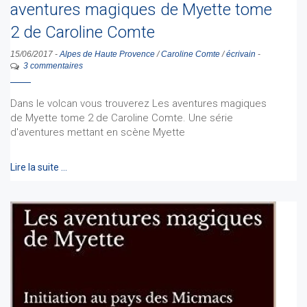
aventures magiques de Myette tome
2 de Caroline Comte
15/06/2017
-
Alpes de Haute Provence
/
Caroline Comte
/
écrivain
-
3 commentaires
Dans le volcan vous trouverez Les aventures magiques
de Myette tome 2 de Caroline Comte. Une série
d'aventures mettant en scène Myette
Lire la suite …