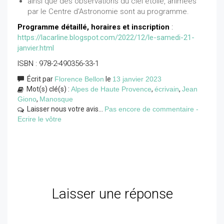
ainsi que des observations du ciel étoilé, animées
par le Centre d'Astronomie sont au programme.
Programme détaillé, horaires et inscription
:
https://lacarline.blogspot.com/2022/12/le-samedi-21-
janvier.html
ISBN : 978-2-490356-33-1
Écrit par
Florence Bellon
le
13 janvier 2023
Mot(s) clé(s) :
Alpes de Haute Provence
,
écrivain
,
Jean
Giono
,
Manosque
Laisser nous votre avis...
Pas encore de commentaire -
Ecrire le vôtre
Laisser une réponse