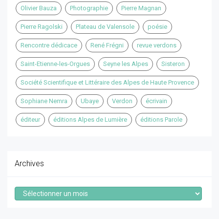
Olivier Bauza
Photographie
Pierre Magnan
Pierre Ragolski
Plateau de Valensole
poésie
Rencontre dédicace
René Frégni
revue verdons
Saint-Etienne-les-Orgues
Seyne les Alpes
Sisteron
Société Scientifique et Littéraire des Alpes de Haute Provence
Sophiane Nemra
Ubaye
Verdon
écrivain
éditeur
éditions Alpes de Lumière
éditions Parole
Archives
Archives