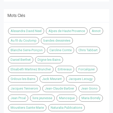
Mots Clés
Alexandra David Neel
Alpes de Haute Provence
Annot
Au fil du Coulomp
bandes dessinées
Blanche Serre-Ponçon
Caroline Comte
Chris Tabbart
Daniel Berthet
Digne-les-Bains
Elisabeth Martinez Bruncher
Entrevaux
Forcalquier
Gréoux-les-Bains
Jack Meurant
Jacques Lecugy
Jacques Tenneroni
Jean-Claude Barbier
Jean Giono
Jean Proal
livre jeunesse
Manosque
Maria Borrely
Moustiers Sainte Marie
Naturalia Publications