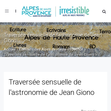
Toggle
navigation
Traversée sensuelle de l'astronomie de Jean
Giono
Accueil
»
Ecrivains des Alpes de Haute-Provence
»
Traversée sensuelle de l'astronomie de Jean Giono
»
Traversée sensuelle de l'astronomie de Jean Giono
Traversée sensuelle de
l'astronomie de Jean Giono