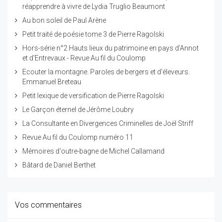
réapprendre à vivre de Lydia Truglio Beaumont
Au bon soleil de Paul Arène
Petit traité de poésie tome 3 de Pierre Ragolski
Hors-série n°2 Hauts lieux du patrimoine en pays d'Annot
et d'Entrevaux - Revue Au fil du Coulomp
Ecouter la montagne. Paroles de bergers et d'éleveurs.
Emmanuel Breteau
Petit lexique de versification de Pierre Ragolski
Le Garçon éternel de Jérôme Loubry
La Consultante en Divergences Criminelles de Joël Striff
Revue Au fil du Coulomp numéro 11
Mémoires d'outre-bagne de Michel Callamand
Bâtard de Daniel Berthet
Vos commentaires