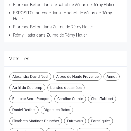
Florence Bellon
dans
Le sabot de Vénus de Rémy Hatier
ESPOSITO Laurence
dans
Le sabot de Vénus de Rémy
Hatier
Florence Bellon
dans
Zulma de Rémy Hatier
Rémy Hatier
dans
Zulma de Rémy Hatier
Mots Clés
Alexandra David Neel
Alpes de Haute Provence
Annot
Au fil du Coulomp
bandes dessinées
Blanche Serre-Ponçon
Caroline Comte
Chris Tabbart
Daniel Berthet
Digne-les-Bains
Elisabeth Martinez Bruncher
Entrevaux
Forcalquier