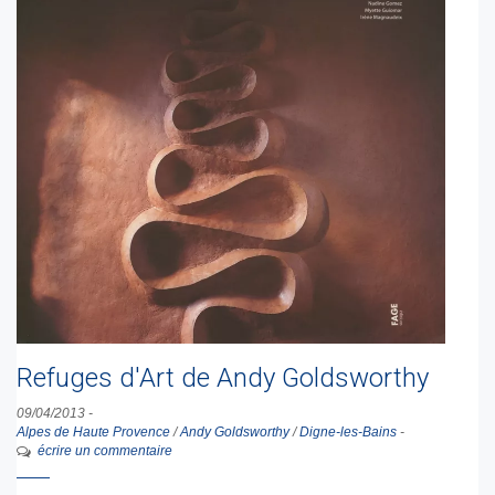
Refuges d'Art de Andy Goldsworthy
09/04/2013
-
Alpes de Haute Provence
/
Andy Goldsworthy
/
Digne-les-Bains
-
écrire un commentaire