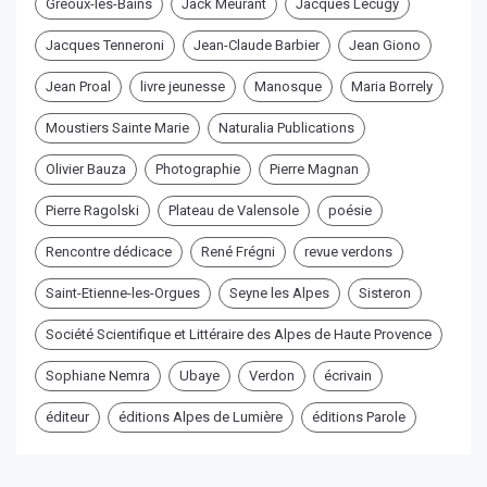
Gréoux-les-Bains
Jack Meurant
Jacques Lecugy
Jacques Tenneroni
Jean-Claude Barbier
Jean Giono
Jean Proal
livre jeunesse
Manosque
Maria Borrely
Moustiers Sainte Marie
Naturalia Publications
Olivier Bauza
Photographie
Pierre Magnan
Pierre Ragolski
Plateau de Valensole
poésie
Rencontre dédicace
René Frégni
revue verdons
Saint-Etienne-les-Orgues
Seyne les Alpes
Sisteron
Société Scientifique et Littéraire des Alpes de Haute Provence
Sophiane Nemra
Ubaye
Verdon
écrivain
éditeur
éditions Alpes de Lumière
éditions Parole