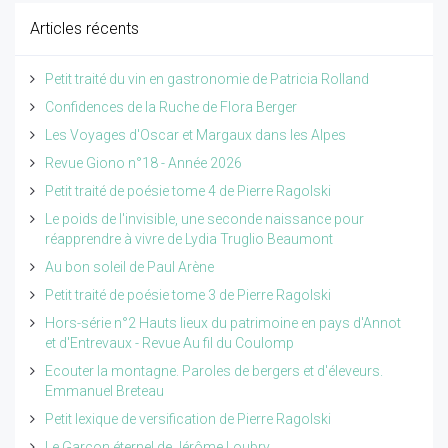
Articles récents
Petit traité du vin en gastronomie de Patricia Rolland
Confidences de la Ruche de Flora Berger
Les Voyages d'Oscar et Margaux dans les Alpes
Revue Giono n°18 - Année 2026
Petit traité de poésie tome 4 de Pierre Ragolski
Le poids de l'invisible, une seconde naissance pour
réapprendre à vivre de Lydia Truglio Beaumont
Au bon soleil de Paul Arène
Petit traité de poésie tome 3 de Pierre Ragolski
Hors-série n°2 Hauts lieux du patrimoine en pays d'Annot
et d'Entrevaux - Revue Au fil du Coulomp
Ecouter la montagne. Paroles de bergers et d'éleveurs.
Emmanuel Breteau
Petit lexique de versification de Pierre Ragolski
Le Garçon éternel de Jérôme Loubry