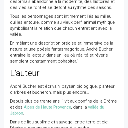
désormais abandonné à la modernité, des histoires et
des vies se font et se défont au rythme des saisons.
Tous les personnages sont intimement liés au milieu
qui les entoure, comme au vieux cerf, animal mythique
symbolisant la relation que chacun entretient avec la
vallée.
En mêlant une description précise et immersive de la
nature et une poésie fantasmagorique, André Bucher
entraîne le lecteur dans un lieu où réalité et rêverie
semblent constamment cohabiter."
L'auteur
André Bucher est écrivain, paysan biologique, planteur
d’arbres et bûcheron, mais plus encore…
Depuis plus de trente ans, il vit aux confins de la Drôme
et des
Alpes de Hau­te Provence
, dans la
vallée du
Jabron
.
Dans ce lieu sublime et sau­vage, entre terre et ciel,