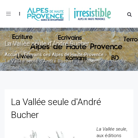
Toggle
navigation
La Vallée seule d'André Bucher
Accueil
»
Ecrivains des Alpes de Haute-Provence
»
La Vallée seule d'André Bucher
»
La Vallée seule d'André
Bucher
La Vallée seule d'André
Bucher
La Vallée seule
,
aux éditions