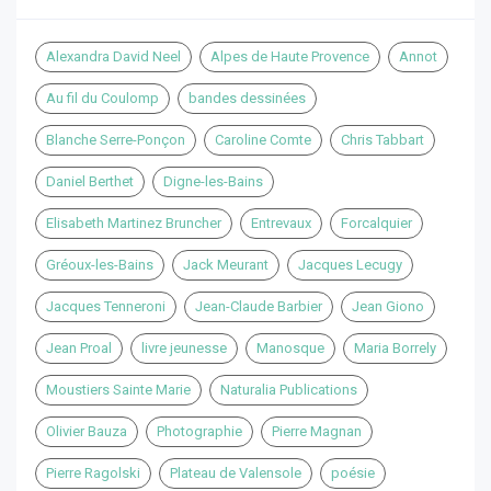
Alexandra David Neel
Alpes de Haute Provence
Annot
Au fil du Coulomp
bandes dessinées
Blanche Serre-Ponçon
Caroline Comte
Chris Tabbart
Daniel Berthet
Digne-les-Bains
Elisabeth Martinez Bruncher
Entrevaux
Forcalquier
Gréoux-les-Bains
Jack Meurant
Jacques Lecugy
Jacques Tenneroni
Jean-Claude Barbier
Jean Giono
Jean Proal
livre jeunesse
Manosque
Maria Borrely
Moustiers Sainte Marie
Naturalia Publications
Olivier Bauza
Photographie
Pierre Magnan
Pierre Ragolski
Plateau de Valensole
poésie