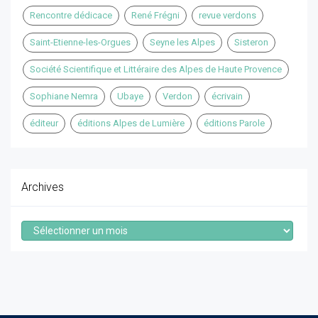
Rencontre dédicace
René Frégni
revue verdons
Saint-Etienne-les-Orgues
Seyne les Alpes
Sisteron
Société Scientifique et Littéraire des Alpes de Haute Provence
Sophiane Nemra
Ubaye
Verdon
écrivain
éditeur
éditions Alpes de Lumière
éditions Parole
Archives
Archives