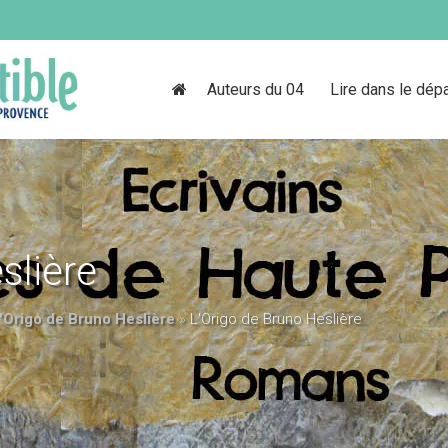
Auteurs du 04
Lire dans le dép
slière
'Origo de Bruno Heslière
»
L'Origo de Bruno Heslière