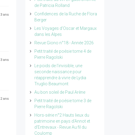
de Patricia Rolland
Confidences de la Ruche de Flora
 13 ans
Berger
Les Voyages d'Oscar et Margaux
dans les Alpes
Revue Giono n°18 - Année 2026
Petit traité de poésie tome 4 de
Pierre Ragolski
 13 ans
Le poids de l'invisible, une
seconde naissance pour
réapprendre à vivre de Lydia
Truglio Beaumont
Au bon soleil de Paul Arène
 12 ans
Petit traité de poésie tome 3 de
Pierre Ragolski
Hors-série n°2 Hauts lieux du
patrimoine en pays d'Annot et
d'Entrevaux - Revue Au fil du
Coulomp