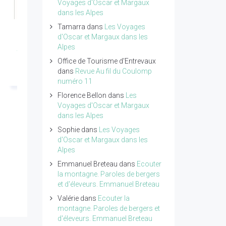
Voyages d'Oscar et Margaux
dans les Alpes
Tamarra
dans
Les Voyages
Revue Giono n°18 -
Petit traité de poésie
d'Oscar et Margaux dans les
Année 2026
tome 4 de Pierre
Alpes
Ragolski
Office de Tourisme d'Entrevaux
Lire l'article...
dans
Revue Au fil du Coulomp
Lire l'article...
numéro 11
Florence Bellon
dans
Les
Voyages d'Oscar et Margaux
dans les Alpes
Sophie
dans
Les Voyages
d'Oscar et Margaux dans les
Alpes
Emmanuel Breteau
dans
Ecouter
la montagne. Paroles de bergers
et d'éleveurs. Emmanuel Breteau
Valérie
dans
Ecouter la
montagne. Paroles de bergers et
d'éleveurs. Emmanuel Breteau