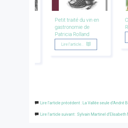
r la montagne.
Petit traité du vin en
C
s de bergers et
gastronomie de
R
eurs. Emmanuel
Patricia Rolland
u
Lire l'article...
'article...
Lire l'article précédent : La Vallée seule d'André 
Lire l'article suivant : Sylvain Martinel d'Elisabe