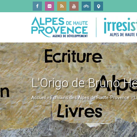
L'Origo de Bruno He
Accueil
»
Ecrivains des Alpes de Haute-Provence
»
L