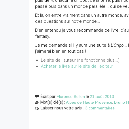
puis de 4, chacun à un bout de la terre, puis no
passé puis dans un monde parallèle... qui se veu
Et là, on entre vraiment dans un autre monde, 
ces questions sur notre monde...
Bien entendu je vous recommande ce livre, d'aut
fantasy.
Je me demande si il y aura une suite à
L'Origo
...
j'aimerai bien en tout cas !
Le site de l'auteur (ne fonctionne plus...)
Acheter le livre sur le site de l'éditeur
Écrit par
Florence Bellon
le
21 août 2013
Mot(s) clé(s) :
Alpes de Haute Provence
,
Bruno H
Laisser nous votre avis...
3 commentaires