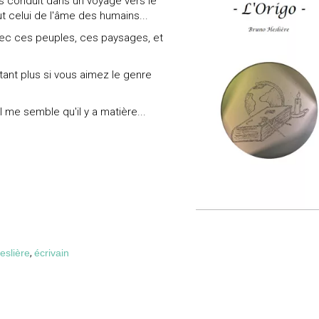
us conduit dans un voyage vers le
t celui de l'âme des humains...
avec ces peuples, ces paysages, et
ant plus si vous aimez le genre
 il me semble qu'il y a matière...
eslière
,
écrivain