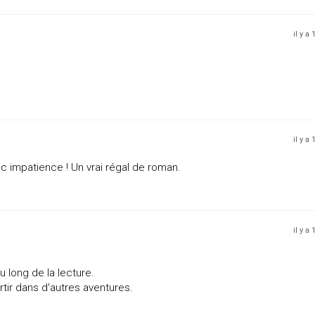
il y a
il y a
ec impatience ! Un vrai régal de roman.
il y a
u long de la lecture.
rtir dans d'autres aventures.