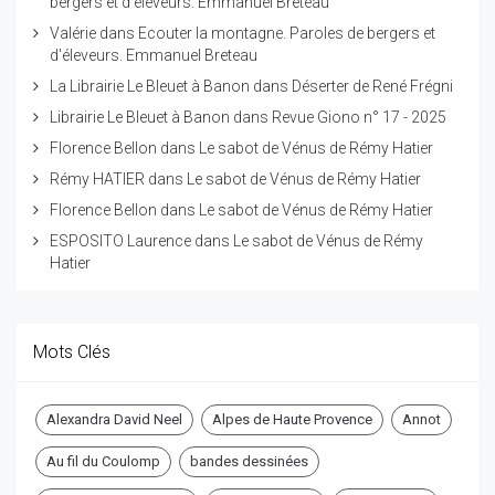
bergers et d'éleveurs. Emmanuel Breteau
Valérie
dans
Ecouter la montagne. Paroles de bergers et
d'éleveurs. Emmanuel Breteau
La Librairie Le Bleuet à Banon
dans
Déserter de René Frégni
Librairie Le Bleuet à Banon
dans
Revue Giono n° 17 - 2025
Florence Bellon
dans
Le sabot de Vénus de Rémy Hatier
Rémy HATIER
dans
Le sabot de Vénus de Rémy Hatier
Florence Bellon
dans
Le sabot de Vénus de Rémy Hatier
ESPOSITO Laurence
dans
Le sabot de Vénus de Rémy
Hatier
Mots Clés
Alexandra David Neel
Alpes de Haute Provence
Annot
Au fil du Coulomp
bandes dessinées