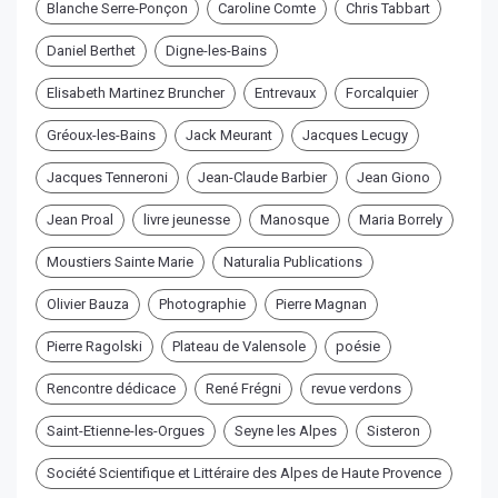
Blanche Serre-Ponçon
Caroline Comte
Chris Tabbart
Daniel Berthet
Digne-les-Bains
Elisabeth Martinez Bruncher
Entrevaux
Forcalquier
Gréoux-les-Bains
Jack Meurant
Jacques Lecugy
Jacques Tenneroni
Jean-Claude Barbier
Jean Giono
Jean Proal
livre jeunesse
Manosque
Maria Borrely
Moustiers Sainte Marie
Naturalia Publications
Olivier Bauza
Photographie
Pierre Magnan
Pierre Ragolski
Plateau de Valensole
poésie
Rencontre dédicace
René Frégni
revue verdons
Saint-Etienne-les-Orgues
Seyne les Alpes
Sisteron
Société Scientifique et Littéraire des Alpes de Haute Provence