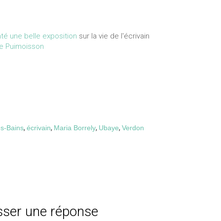
é une belle exposition
sur la vie de l'écrivain
de Puimoisson
es-Bains
,
écrivain
,
Maria Borrely
,
Ubaye
,
Verdon
sser une réponse