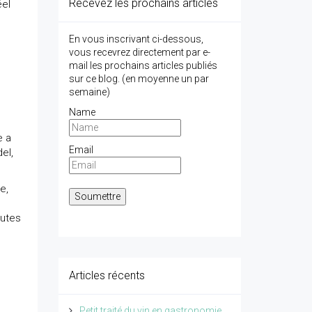
Recevez les prochains articles
éel
En vous inscrivant ci-dessous,
vous recevrez directement par e-
mail les prochains articles publiés
sur ce blog. (en moyenne un par
semaine)
Name
e a
Email
el,
e,
autes
Articles récents
Petit traité du vin en gastronomie