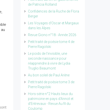
de Patricia Rolland
Confidences de la Ruche de Flora
e
,
Berger
Les Voyages d'Oscar et Margaux
mble
dans les Alpes
e au
Revue Giono n°18 - Année 2026
Petit traité de poésie tome 4 de
Pierre Ragolski
Le poids de l'invisible, une
seconde naissance pour
réapprendre à vivre de Lydia
Truglio Beaumont
Au bon soleil de Paul Arène
Petit traité de poésie tome 3 de
Pierre Ragolski
Hors-série n°2 Hauts lieux du
patrimoine en pays d'Annot et
d'Entrevaux - Revue Au fil du
sont
Coulomp