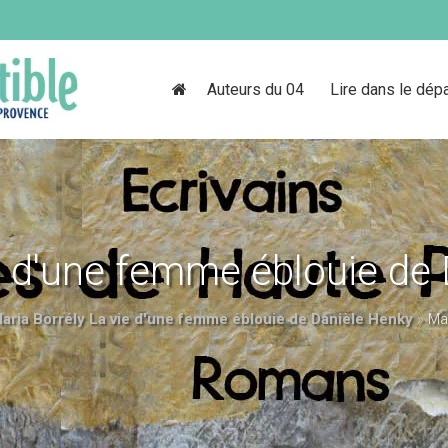
Auteurs du 04
Lire dans le dép
ie d'une femme éblouie de
aria Borrély La vie d'une femme éblouie de Danièle Henky
»
Ma