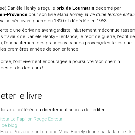
se) Danièle Henky a reçu le
prix de Lourmarin
décerné par
x-en-Provence
pour son livre
Maria Borrély, la vie d'une femme ébloui
crivaine née avant-guerre en 1890 et décédée en 1963.
uverte d'une écrivaine avant-gardiste, injustement méconnue rasse
 travaux de Danièle Henky - l'enfance, le récit de guerre, l'écritur
rdu, l'enchantement des grandes vacances provençales telles que
s les premières années de son enfance.
icitée, l'ont vivement encouragée à poursuivre "son chemin
rices et des lecteurs !
ter le livre
librairie préférée ou directement auprès de l'éditeur.
diteur Le Papillon Rouge Editeur
r ce blog
ute Provence ont un fond Maria Borrely donné par la famille. Ils 