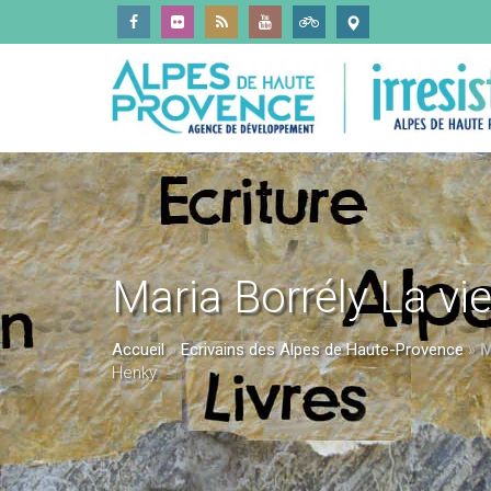
Maria Borrély La v
Accueil
»
Ecrivains des Alpes de Haute-Provence
»
M
Henky