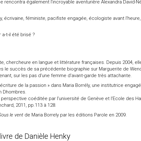
lle rencontra également l'incroyable aventurière Alexandra David-N
ly, écrivaine, féministe, pacifiste engagée, écologiste avant l'heure,
a-t-il été brisé ?
, chercheure en langue et littérature françaises. Depuis 2004, ell
rès le succès de sa précédente biographie sur Marguerite de Wend
prenant, sur les pas d'une femme d'avant-garde très attachante.
t écriture de la passion » dans Maria Borrély, une institutrice engagé
ean Dhombres.
perspective coéditée par l'université de Genève et l'Ecole des H
nchard, 2011, pp.113 à 128.
Sous le vent
de Maria Borrely par les éditions Parole en 2009.
 livre de Danièle Henky