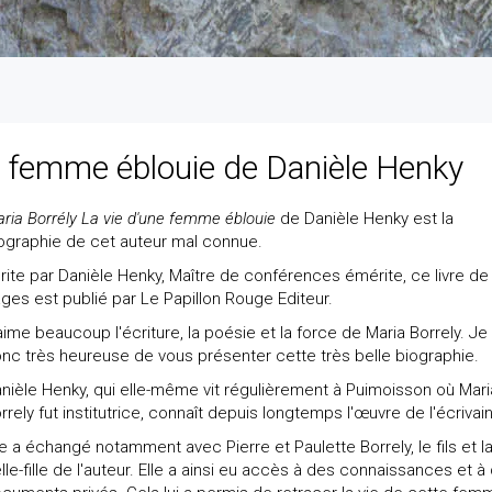
ne femme éblouie de Danièle Henky
ria Borrély La vie d'une femme éblouie
de Danièle Henky est la
ographie de cet auteur mal connue.
rite par Danièle Henky, Maître de conférences émérite, ce livre de
ges est publié par Le Papillon Rouge Editeur.
aime beaucoup l'écriture, la poésie et la force de Maria Borrely. Je
nc très heureuse de vous présenter cette très belle biographie.
nièle Henky, qui elle-même vit régulièrement à Puimoisson où Mari
rrely fut institutrice, connaît depuis longtemps l'œuvre de l'écrivain
le a échangé notamment avec Pierre et Paulette Borrely, le fils et l
lle-fille de l'auteur. Elle a ainsi eu accès à des connaissances et à