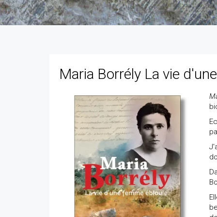
Maria Borrély La vie d'u
Ma
bi
Ec
pa
J'
do
Da
Bo
El
be