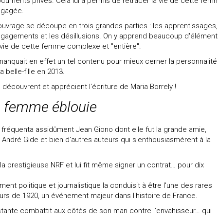
cuments privés. Cela lui a permis de retracer la vie de cette fem
ngagée.
ouvrage se découpe en trois grandes parties : les apprentissages,
gagements et les désillusions. On y apprend beaucoup d'élément
 vie de cette femme complexe et "entière".
 manquait en effet un tel contenu pour mieux cerner la personnalité
 belle-fille en 2013.
découvrent et apprécient l'écriture de Maria Borrely !
ne femme éblouie
ue fréquenta assidûment Jean Giono dont elle fut la grande amie,
c André Gide et bien d'autres auteurs qui s'enthousiasmèrent à la
la prestigieuse NRF et lui fit même signer un contrat… pour dix
t politique et journalistique la conduisit à être l'une des rares
rs de 1920, un événement majeur dans l'histoire de France.
tante combattit aux côtés de son mari contre l’envahisseur… qui