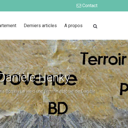
Contact
artement
Derniers articles
A propos
 Danièle Henky
ria Borrély La vie d'une femme éblouie de Danièle