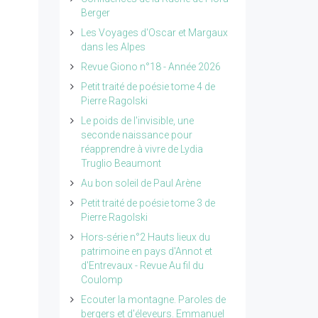
Berger
Les Voyages d'Oscar et Margaux
dans les Alpes
Revue Giono n°18 - Année 2026
Petit traité de poésie tome 4 de
Pierre Ragolski
Le poids de l'invisible, une
seconde naissance pour
réapprendre à vivre de Lydia
Truglio Beaumont
Au bon soleil de Paul Arène
Petit traité de poésie tome 3 de
Pierre Ragolski
Hors-série n°2 Hauts lieux du
patrimoine en pays d'Annot et
d'Entrevaux - Revue Au fil du
Coulomp
Ecouter la montagne. Paroles de
bergers et d'éleveurs. Emmanuel