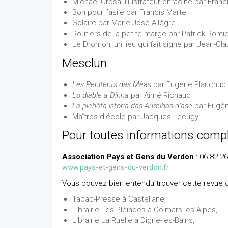
Michaël Crosa, illustrateur enraciné par Franc
Bon pour l’asile par Francis Martel
Solaire par Marie-José Allègre
Routiers de la petite marge par Patrick Romi
Le Dromon, un lieu qui fait signe par Jean-Cl
Mesclun
Les Penitents das Mèas
par Eugène Plauchud
Lo diable a Dinha
par Aimé Richaud
La pichòta istòria das Aurelhas d’ase
par Eugèn
Maîtres d'école par Jacques Lecugy
Pour toutes informations comp
Association Pays et Gens du Verdon
: 06 82 26
www.pays-et-gens-du-verdon.fr
Vous pouvez bien entendu trouver cette revue c
Tabac-Presse à Castellane,
Librairie Les Pléiades à Colmars-les-Alpes,
Librairie La Ruelle à Digne-les-Bains,