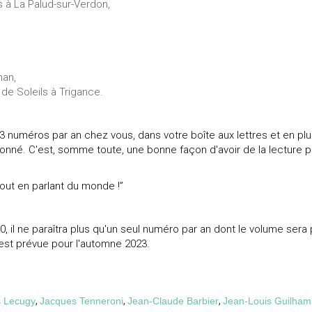
s à La Palud-sur-Verdon,
nan,
 de Soleils à Trigance.
 numéros par an chez vous, dans votre boîte aux lettres et en plu
onné. C'est, somme toute, une bonne façon d'avoir de la lecture 
out en parlant du monde !”
70, il ne paraîtra plus qu'un seul numéro par an dont le volume sera 
est prévue pour l'automne 2023.
 Lecugy
,
Jacques Tenneroni
,
Jean-Claude Barbier
,
Jean-Louis Guilham