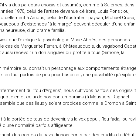
S'il y a des parcours choisis et assumés, comme à Salernes, dans 
années 1970, celui de l'artiste devenue célèbre, Louis Pons ; ou,
actuellement à Ampus, celui de l'illustrateur paysan, Michaël Crosa,
beaucoup d'existences "à la marge" peuvent découler d'une enfa
malheureuse, d'un drame familial.
Ainsi que l'explique la psychologue Marie Abbès, ces personnes
ut le cas de Marguerite Ferran, à Châteaudouble, du vagabond Capat
 aussi recevoir un don singulier qui profite à tous (Simone, la
 en mémoire ou connaît un personnage aux comportements étrange
 s'en faut parfois de peu pour basculer ; une possibilité qu'explore
enfermement du "fou d'Argens", nous cultivons parfois des originalit
e quotidien et celui de nos contemporains (à Moustiers, Raphaël
 il semble que des lieux y soient propices comme le Dromon à Saint
 à la portée de tous de devenir, via la vox populi, "lou fada, lou ravi
ié d'une normalité parfois affligeante.
çal, des contes du pays dignois écrits par des érudits du début