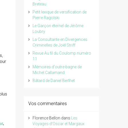
Breteau
Petit lexique de versification de
Pierre Ragolski
Le Garçon éternel de Jérôme
Loubry
La Consultante en Divergences
Criminelles de Joël Striff
Revue Au fil du Coulomp numéro
s,
11
pour
Mémoires d'outre-bagne de
Michel Callamand
Bâtard de Daniel Berthet
plus
Vos commentaires
Florence Bellon
dans
Les
at
,
Voyages d'Oscar et Margaux