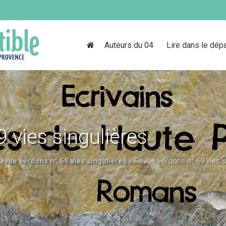
Auteurs du 04
Lire dans le dép
 vies singulières
evue verdons n° 69 vies singulières
»
Revue verdons n° 69 vies s