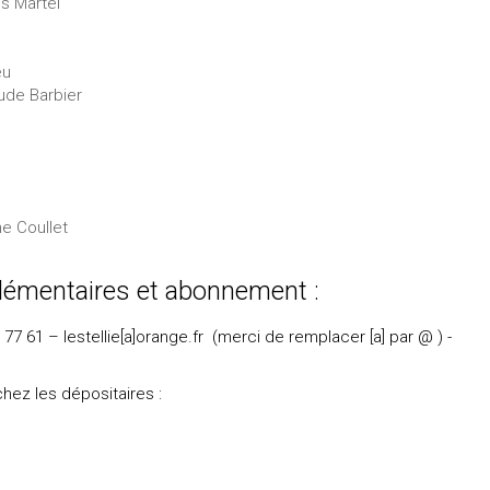
is Martel
eu
aude Barbier
e Coullet
lémentaires et abonnement :
 77 61 – lestellie[a]orange.fr (merci de remplacer [a] par @ ) -
hez les dépositaires :