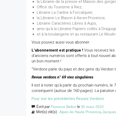
la Librairie de la presse et Maison des gorge
Office du Tourisme à Riez,
Librairie La Carline à Forcalquier,
la Librairie Le Blason à Aix-en-Provence,
Librairie Caractères Libres à Aups,
ainsi qu’à la Librairie Papiers collés à Draguig
et à la boulangerie et au restaurant Le Moulin
Vous pouvez aussi vous abonner.
L’abonnement est pratique !
Vous recevez les 3
d’anciens numéros sont offerts à tout nouvel ab
un bon moment !
“Verdon
s
parle du pays et des gens du Verdon t
Revue verdons n° 69 vies singulières
Il est à noter qu'à partir du prochain numéro, le 
conséquent (autour de 160 pages). La parution 
Pour voir les précédentes Revues Verdon
s
Écrit par
Florence Bellon
le
30 mars 2023
Mot(s) clé(s) :
Alpes de Haute Provence
,
Jacques