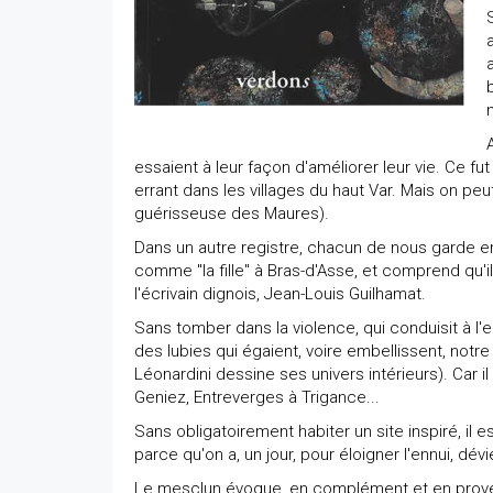
essaient à leur façon d'améliorer leur vie. Ce f
errant dans les villages du haut Var. Mais on peut
guérisseuse des Maures).
Dans un autre registre, chacun de nous garde
comme "la fille" à Bras-d'Asse, et comprend qu'il
l'écrivain dignois, Jean-Louis Guilhamat.
Sans tomber dans la violence, qui conduisit à l'
des lubies qui égaient, voire embellissent, notr
Léonardini dessine ses univers intérieurs). Car
Geniez, Entreverges à Trigance...
Sans obligatoirement habiter un site inspiré, il est
parce qu'on a, un jour, pour éloigner l'ennui, dév
Le mesclun évoque, en complément et en proven