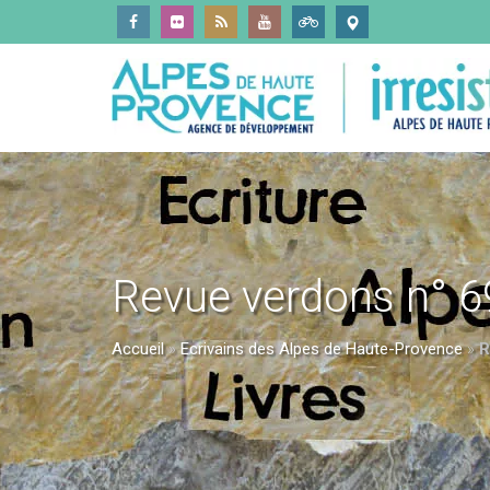
Revue verdons n° 69
Accueil
»
Ecrivains des Alpes de Haute-Provence
»
R