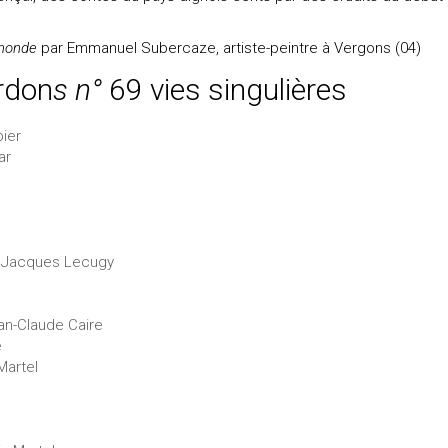
 monde
par Emmanuel Subercaze, artiste-peintre à Vergons (04)
rdon
s n°
69 vies singulières
bier
ar
ar Jacques Lecugy
an-Claude Caire
e
Martel