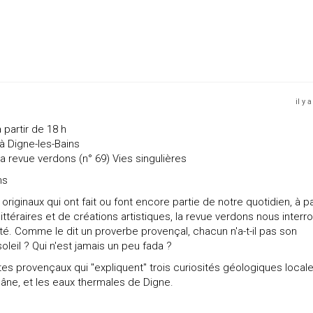
il y 
 partir de 18 h
à Digne-les-Bains
la revue verdons (n° 69) Vies singulières
ns
ginaux qui ont fait ou font encore partie de notre quotidien, à pa
ttéraires et de créations artistiques, la revue verdons nous interr
lité. Comme le dit un proverbe provençal, chacun n'a-t-il pas son
oleil ? Qui n'est jamais un peu fada ?
 provençaux qui "expliquent" trois curiosités géologiques locale
'âne, et les eaux thermales de Digne.