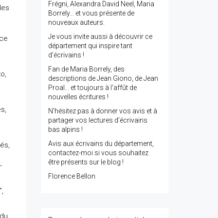
Frégni, Alexandra David Neel, Maria
les
Borrely... et vous présente de
nouveaux auteurs.
Je vous invite aussi à découvrir ce
nce
département qui inspire tant
d'écrivains !
Fan de Maria Borrely, des
o,
descriptions de Jean Giono, de Jean
Proal... et toujours à l'affût de
nouvelles écritures !
s,
N'hésitez pas à donner vos avis et à
partager vos lectures d'écrivains
bas alpins !
Avis aux écrivains du département,
és,
contactez-moi si vous souhaitez
être présents sur le blog !
-
Florence Bellon
",
 du