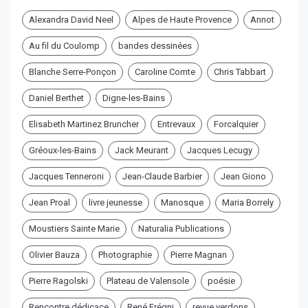
Alexandra David Neel
Alpes de Haute Provence
Annot
Au fil du Coulomp
bandes dessinées
Blanche Serre-Ponçon
Caroline Comte
Chris Tabbart
Daniel Berthet
Digne-les-Bains
Elisabeth Martinez Bruncher
Entrevaux
Forcalquier
Gréoux-les-Bains
Jack Meurant
Jacques Lecugy
Jacques Tenneroni
Jean-Claude Barbier
Jean Giono
Jean Proal
livre jeunesse
Manosque
Maria Borrely
Moustiers Sainte Marie
Naturalia Publications
Olivier Bauza
Photographie
Pierre Magnan
Pierre Ragolski
Plateau de Valensole
poésie
Rencontre dédicace
René Frégni
revue verdons