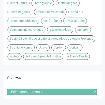
Olivier Bauza
Photographie
Pierre Magnan
Pierre Ragolski
Plateau de Valensole
poésie
Rencontre dédicace
René Frégni
revue verdons
Saint-Etienne-les-Orgues
Seyne les Alpes
Sisteron
Société Scientifique et Littéraire des Alpes de Haute Provence
Sophiane Nemra
Ubaye
Verdon
écrivain
éditeur
éditions Alpes de Lumière
éditions Parole
Archives
Archives