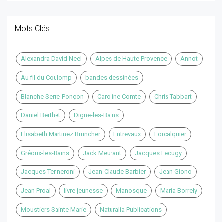
Mots Clés
Alexandra David Neel
Alpes de Haute Provence
Annot
Au fil du Coulomp
bandes dessinées
Blanche Serre-Ponçon
Caroline Comte
Chris Tabbart
Daniel Berthet
Digne-les-Bains
Elisabeth Martinez Bruncher
Entrevaux
Forcalquier
Gréoux-les-Bains
Jack Meurant
Jacques Lecugy
Jacques Tenneroni
Jean-Claude Barbier
Jean Giono
Jean Proal
livre jeunesse
Manosque
Maria Borrely
Moustiers Sainte Marie
Naturalia Publications