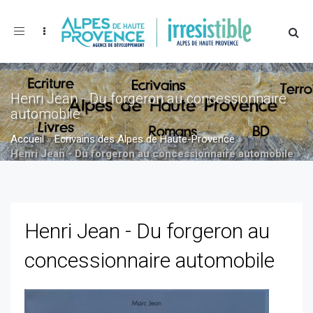
Toggle
navigation
Henri Jean - Du forgeron au concessionnaire
automobile
Accueil
»
Ecrivains des Alpes de Haute-Provence
»
Henri Jean - Du forgeron au concessionnaire automobile
»
Henri Jean - Du forgeron au concessionnaire automobile
Henri Jean - Du forgeron au
concessionnaire automobile