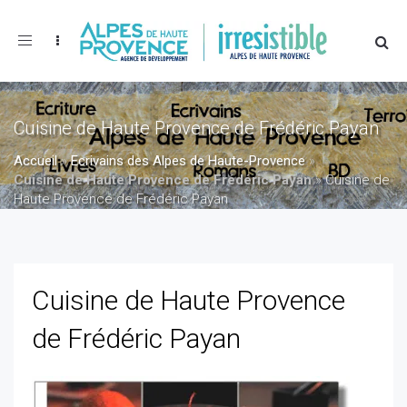
Toggle
navigation
Cuisine de Haute Provence de Frédéric Payan
Accueil
»
Ecrivains des Alpes de Haute-Provence
»
Cuisine de Haute Provence de Frédéric Payan
»
Cuisine de
Haute Provence de Frédéric Payan
Cuisine de Haute Provence
de Frédéric Payan