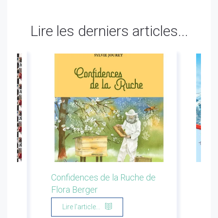
Lire les derniers articles...
ion
Confidences de la Ruche de
Les 
Flora Berger
Marg
Lire l'article...
Li