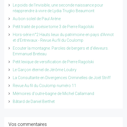
Le poids de l'invisible, une seconde naissance pour
réapprendre à vivre de Lydia Truglio Beaumont
Au bon soleil de Paul Arène
Petit traité de poésie tome 3 de Pierre Ragolski
Hors-série n°2 Hauts lieux du patrimoine en pays d'Annot
et d'Entrevaux - Revue Au fil du Coulomp
Ecouter la montagne. Paroles de bergers et d'éleveurs.
Emmanuel Breteau
Petit lexique de versification de Pierre Ragolski
Le Garçon éternel de Jérôme Loubry
La Consultante en Divergences Criminelles de Joël Striff
Revue Au fil du Coulomp numéro 11
Mémoires d'outre-bagne de Michel Callamand
Bâtard de Daniel Berthet
Vos commentaires