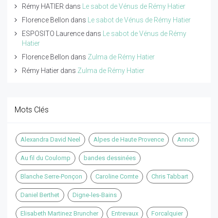
Rémy HATIER
dans
Le sabot de Vénus de Rémy Hatier
Florence Bellon
dans
Le sabot de Vénus de Rémy Hatier
ESPOSITO Laurence
dans
Le sabot de Vénus de Rémy
Hatier
Florence Bellon
dans
Zulma de Rémy Hatier
Rémy Hatier
dans
Zulma de Rémy Hatier
Mots Clés
Alexandra David Neel
Alpes de Haute Provence
Annot
Au fil du Coulomp
bandes dessinées
Blanche Serre-Ponçon
Caroline Comte
Chris Tabbart
Daniel Berthet
Digne-les-Bains
Elisabeth Martinez Bruncher
Entrevaux
Forcalquier