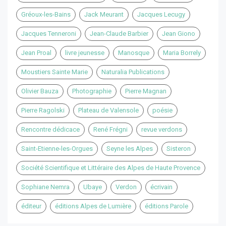
Gréoux-les-Bains
Jack Meurant
Jacques Lecugy
Jacques Tenneroni
Jean-Claude Barbier
Jean Giono
Jean Proal
livre jeunesse
Manosque
Maria Borrely
Moustiers Sainte Marie
Naturalia Publications
Olivier Bauza
Photographie
Pierre Magnan
Pierre Ragolski
Plateau de Valensole
poésie
Rencontre dédicace
René Frégni
revue verdons
Saint-Etienne-les-Orgues
Seyne les Alpes
Sisteron
Société Scientifique et Littéraire des Alpes de Haute Provence
Sophiane Nemra
Ubaye
Verdon
écrivain
éditeur
éditions Alpes de Lumière
éditions Parole