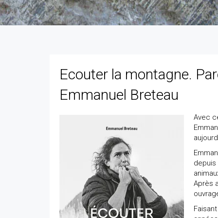
Ecouter la montagne. Paro
Emmanuel Breteau
Avec c
Emmanu
aujourd
Emmanu
depuis 
animau
Après a
ouvrage
Faisant