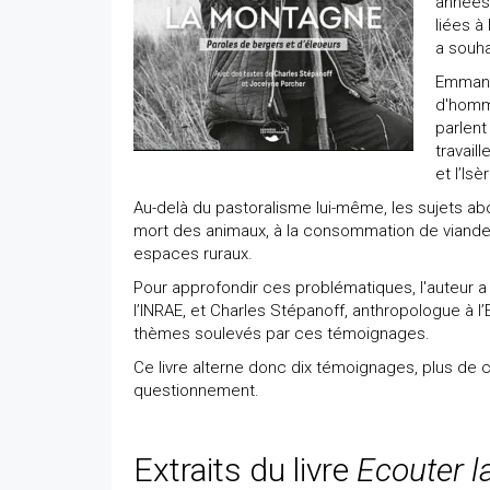
années,
liées à
a souha
Emmanu
d'homme
parlent
travail
et l’Isè
Au-delà du pastoralisme lui-même, les sujets abor
mort des animaux, à la consommation de viande,
espaces ruraux.
Pour approfondir ces problématiques, l'auteur a
l’INRAE, et Charles Stépanoff, anthropologue à l’
thèmes soulevés par ces témoignages.
Ce livre alterne donc dix témoignages, plus de c
questionnement.
Extraits du livre
Ecouter 