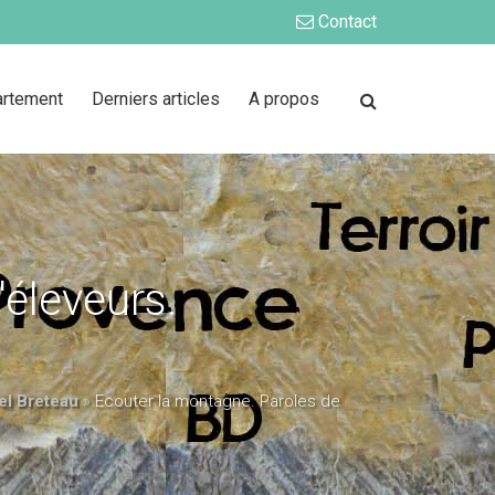
Contact
artement
Derniers articles
A propos
'éleveurs.
el Breteau
»
Ecouter la montagne. Paroles de