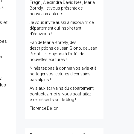
t
Frégni, Alexandra David Neel, Maria
, il
Borrely... et vous présente de
nouveaux auteurs.
s et
Je vous invite aussi à découvrir ce
département qui inspire tant
s
d'écrivains !
lpes
Fan de Maria Borrely, des
descriptions de Jean Giono, de Jean
Proal... et toujours à l'affût de
la
nouvelles écritures !
N'hésitez pas à donner vos avis et à
partager vos lectures d'écrivains
 à
bas alpins !
 des
Avis aux écrivains du département,
contactez-moi si vous souhaitez
être présents sur le blog !
Florence Bellon