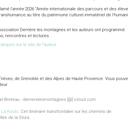
amé l'année 2026 "Année internationale des parcours et des élev
ranshumance au titre du patrimoine culturel immatériel de l’humani
ssociation Derrière les montagnes et les auteurs ont programmé
s, rencontres et lectures...
atiques sur le site de l'auteur
.
u Trièves, de Grenoble et des Alpes de Haute Provence. Vous pouv
teur.
l Breteau - derrierelesmontagnes [@] icloud.com
 La Routo
. Cet itinéraire transfrontalier sur les chemins de
llée de la Stura.