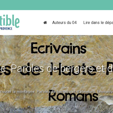
Auteurs du 04
Lire dans le dép
. Paroles de bergers et d
couter la montagne. Paroles de bergers et d'éleveurs. Emmanu