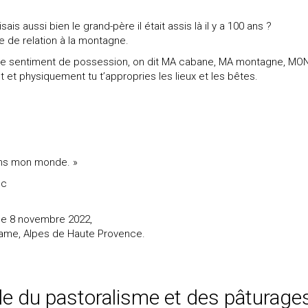
ais aussi bien le grand-père il était assis là il y a 100 ans ?
le de relation à la montagne.
 ce sentiment de possession, on dit MA cabane, MA montagne, MO
 et physiquement tu t’appropries les lieux et les bêtes.
dans mon monde. »
nc
 le 8 novembre 2022,
ame, Alpes de Haute Provence.
le du pastoralisme et des pâturage