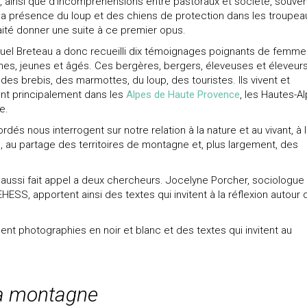
 ainsi que d’incompréhensions entre pastoraux et société, souven
 la présence du loup et des chiens de protection dans les troupeaux
ité donner une suite à ce premier opus.
el Breteau a donc recueilli dix témoignages poignants de femme
s, jeunes et âgés. Ces bergères, bergers, éleveuses et éleveur
 des brebis, des marmottes, du loup, des touristes. Ils vivent et
lent principalement dans les
Alpes de Haute Provence
, les Hautes-A
re.
dés nous interrogent sur notre relation à la nature et au vivant, à 
 au partage des territoires de montagne et, plus largement, des
 aussi fait appel a deux chercheurs. Jocelyne Porcher, sociologue
EHESS, apportent ainsi des textes qui invitent à la réflexion autour
ent photographies en noir et blanc et des textes qui invitent au
la montagne