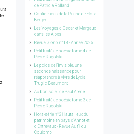
de Patricia Rolland
eurs
Confidences de la Ruche de Flora
té
Berger
Les Voyages d'Oscar et Margaux
dans les Alpes
Revue Giono n°18 - Année 2026
Petit traité de poésie tome 4 de
Pierre Ragolski
Le poids de l'invisible, une
seconde naissance pour
réapprendre à vivre de Lydia
ez
Truglio Beaumont
Au bon soleil de Paul Arène
Petit traité de poésie tome 3 de
Pierre Ragolski
Hors-série n°2 Hauts lieux du
patrimoine en pays d'Annot et
d'Entrevaux - Revue Au fil du
Coulomp