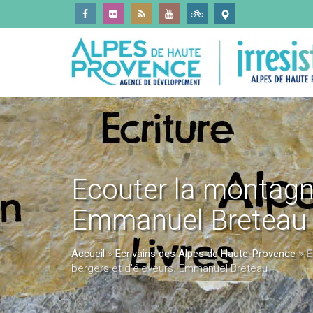
Ecouter la montagne
Emmanuel Breteau
Accueil
»
Ecrivains des Alpes de Haute-Provence
»
E
bergers et d'éleveurs. Emmanuel Breteau