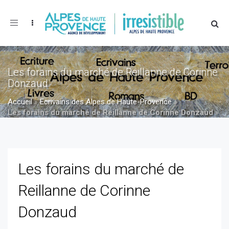
Toggle
navigation
Les forains du marché de Reillanne de Corinne
Donzaud
Accueil
»
Ecrivains des Alpes de Haute-Provence
»
Les forains du marché de Reillanne de Corinne Donzaud
»
Les forains du marché de Reillanne de Corinne Donzaud
Les forains du marché de
Reillanne de Corinne
Donzaud