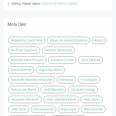
Rémy Hatier
dans
Zulma de Rémy Hatier
Mots Clés
Alexandra David Neel
Alpes de Haute Provence
Annot
Au fil du Coulomp
bandes dessinées
Blanche Serre-Ponçon
Caroline Comte
Chris Tabbart
Daniel Berthet
Digne-les-Bains
Elisabeth Martinez Bruncher
Entrevaux
Forcalquier
Gréoux-les-Bains
Jack Meurant
Jacques Lecugy
Jacques Tenneroni
Jean-Claude Barbier
Jean Giono
Jean Proal
livre jeunesse
Manosque
Maria Borrely