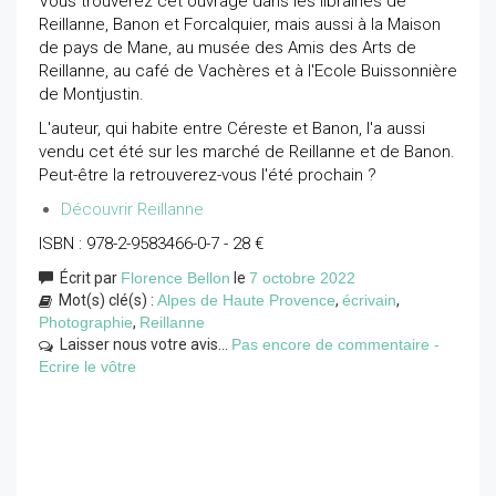
Vous trouverez cet ouvrage dans les librairies de
Reillanne, Banon et Forcalquier, mais aussi à la Maison
de pays de Mane, au musée des Amis des Arts de
Reillanne, au café de Vachères et à l'Ecole Buissonnière
de Montjustin.
L'auteur, qui habite entre Céreste et Banon, l'a aussi
vendu cet été sur les marché de Reillanne et de Banon.
Peut-être la retrouverez-vous l'été prochain ?
Découvrir Reillanne
ISBN :
978-2-9583466-0-7
- 28 €
Écrit par
Florence Bellon
le
7 octobre 2022
Mot(s) clé(s) :
Alpes de Haute Provence
,
écrivain
,
Photographie
,
Reillanne
Laisser nous votre avis...
Pas encore de commentaire -
Ecrire le vôtre