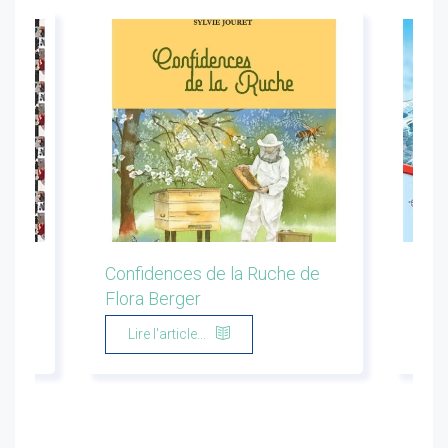
ion
Confidences de la Ruche de
Les 
Flora Berger
Marg
Lire l'article...
Li