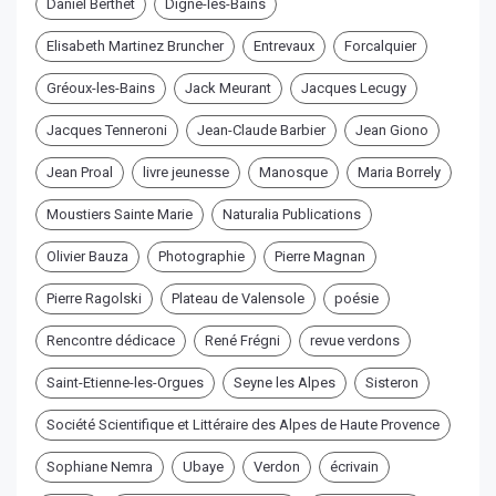
Daniel Berthet
Digne-les-Bains
Elisabeth Martinez Bruncher
Entrevaux
Forcalquier
Gréoux-les-Bains
Jack Meurant
Jacques Lecugy
Jacques Tenneroni
Jean-Claude Barbier
Jean Giono
Jean Proal
livre jeunesse
Manosque
Maria Borrely
Moustiers Sainte Marie
Naturalia Publications
Olivier Bauza
Photographie
Pierre Magnan
Pierre Ragolski
Plateau de Valensole
poésie
Rencontre dédicace
René Frégni
revue verdons
Saint-Etienne-les-Orgues
Seyne les Alpes
Sisteron
Société Scientifique et Littéraire des Alpes de Haute Provence
Sophiane Nemra
Ubaye
Verdon
écrivain