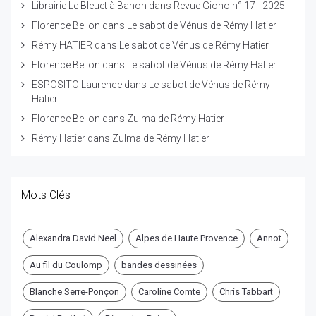
Librairie Le Bleuet à Banon
dans
Revue Giono n° 17 - 2025
Florence Bellon
dans
Le sabot de Vénus de Rémy Hatier
Rémy HATIER
dans
Le sabot de Vénus de Rémy Hatier
Florence Bellon
dans
Le sabot de Vénus de Rémy Hatier
ESPOSITO Laurence
dans
Le sabot de Vénus de Rémy
Hatier
Florence Bellon
dans
Zulma de Rémy Hatier
Rémy Hatier
dans
Zulma de Rémy Hatier
Mots Clés
Alexandra David Neel
Alpes de Haute Provence
Annot
Au fil du Coulomp
bandes dessinées
Blanche Serre-Ponçon
Caroline Comte
Chris Tabbart