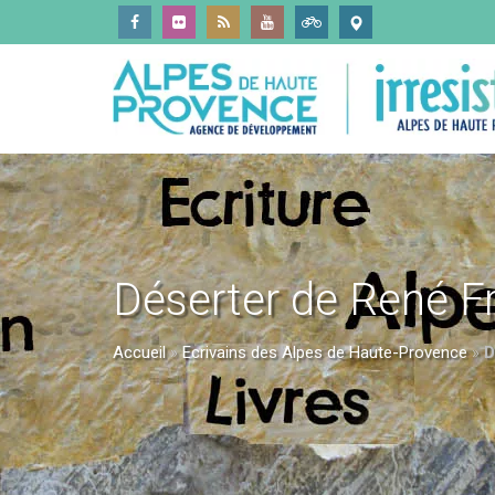
Déserter de René F
Accueil
»
Ecrivains des Alpes de Haute-Provence
»
D