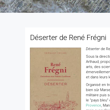
Déserter de René Frégni
Déserter
de Ren
Sous la direct
Arthaud, prop
arts, des scie
émerveillement
et dans leurs l
Organisé en tr
bien sûr Marse
militaire puis 
le "pays bleu"
Provence
, Man