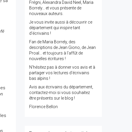
e sa
Frégni, Alexandra David Neel, Maria
Borrely... et vous présente de
nouveaux auteurs.
Je vous invite aussi à découvrir ce
département qui inspire tant
afé
d'écrivains !
Fan de Maria Borrely, des
descriptions de Jean Giono, de Jean
Proal... et toujours à l'affût de
nouvelles écritures !
N'hésitez pas à donner vos avis et à
partager vos lectures d'écrivains
bas alpins !
Avis aux écrivains du département,
ses
contactez-moi si vous souhaitez
on
être présents sur le blog !
Florence Bellon
 les
s,