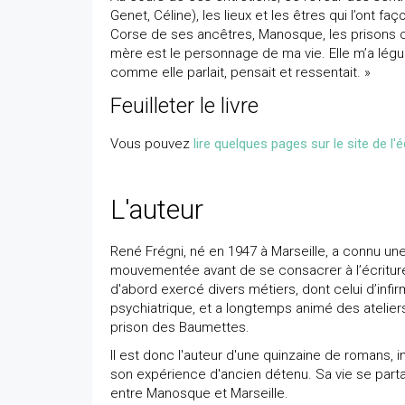
Genet, Céline), les lieux et les êtres qui l’ont f
Corse de ses ancêtres, Manosque, les prisons où i
mère est le personnage de ma vie. Elle m’a légué
comme elle parlait, pensait et ressentait. »
Feuilleter le livre
Vous pouvez
lire quelques pages sur le site de l'é
L'auteur
René Frégni, né en 1947 à Marseille, a connu un
mouvementée avant de se consacrer à l’écriture.
d'abord exercé divers métiers, dont celui d’infir
psychiatrique, et a longtemps animé des ateliers
prison des Baumettes.
Il est donc l'auteur d'une quinzaine de romans,
son expérience d'ancien détenu. Sa vie se par
entre Manosque et Marseille.