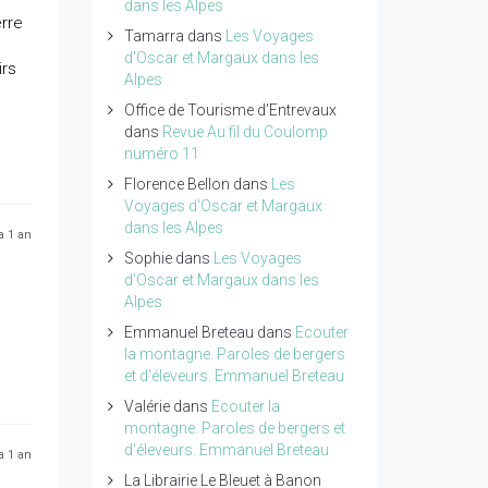
dans les Alpes
erre
Tamarra
dans
Les Voyages
d'Oscar et Margaux dans les
irs
Alpes
Office de Tourisme d'Entrevaux
dans
Revue Au fil du Coulomp
numéro 11
Florence Bellon
dans
Les
Voyages d'Oscar et Margaux
dans les Alpes
 a 1 an
Sophie
dans
Les Voyages
d'Oscar et Margaux dans les
Alpes
Emmanuel Breteau
dans
Ecouter
la montagne. Paroles de bergers
et d'éleveurs. Emmanuel Breteau
Valérie
dans
Ecouter la
montagne. Paroles de bergers et
d'éleveurs. Emmanuel Breteau
 a 1 an
La Librairie Le Bleuet à Banon