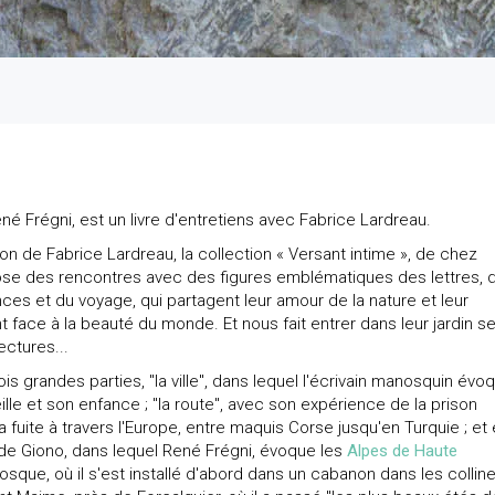
é Frégni, est un livre d'entretiens avec Fabrice Lardreau.
ion de Fabrice Lardreau, la collection « Versant intime », de chez
ose des rencontres avec des figures emblématiques des lettres, 
nces et du voyage, qui partagent leur amour de la nature et leur
 face à la beauté du monde. Et nous fait entrer dans leur jardin s
ectures...
ois grandes parties, "la ville", dans lequel l'écrivain manosquin évo
ille et son enfance ; "la route", avec son expérience de la prison
sa fuite à travers l'Europe, entre maquis Corse jusqu'en Turquie ; et 
 de Giono, dans lequel René Frégni, évoque les
Alpes de Haute
osque, où il s'est installé d'abord dans un cabanon dans les colline