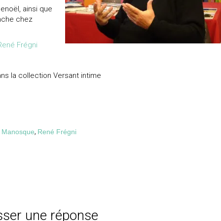
enoël, ainsi que
anche chez
 René Frégni
ns la collection Versant intime
,
Manosque
,
René Frégni
sser une réponse