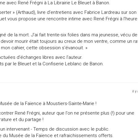
e avec René Frégni à La Librairie Le Bleuet à Banon.
serter » (Arthaud), livre d’entretiens avec Fabrice Lardreau sur son
Bleuet vous propose une rencontre intime avec René Frégni à l’heure
igné de la mort. J’ai fait trente-six folies dans ma jeunesse, vécu de
devoir mourir était toujours au creux de mon ventre, comme un ra
 mon cahier, cette obsession s’évanouit. »
ctuées d’échanges libres avec l’auteur.
ts par le Bleuet et la Confiserie Leblanc de Banon.
il y
 Musée de la Faïence à Moustiers-Sainte-Marie !
contrer René Frégni, auteur que l'on ne présente plus (!) pour une
rature et du partage !
un intervenant - Temps de discussion avec le public.
 du Musée de la Faïence et rafraichissements offerts.