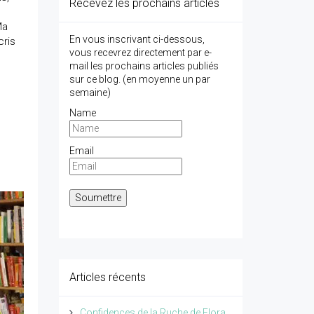
Recevez les prochains articles
Ma
En vous inscrivant ci-dessous,
cris
vous recevrez directement par e-
mail les prochains articles publiés
sur ce blog. (en moyenne un par
semaine)
Name
Email
Articles récents
Confidences de la Ruche de Flora