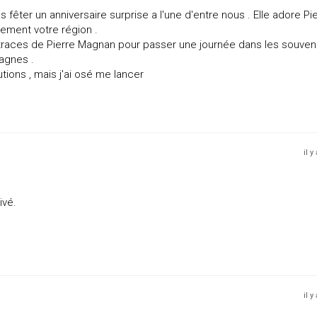
êter un anniversaire surprise a l'une d'entre nous . Elle adore Pi
ement votre région .
s traces de Pierre Magnan pour passer une journée dans les souven
agnes .
utions , mais j'ai osé me lancer
il y
ivé.
il y