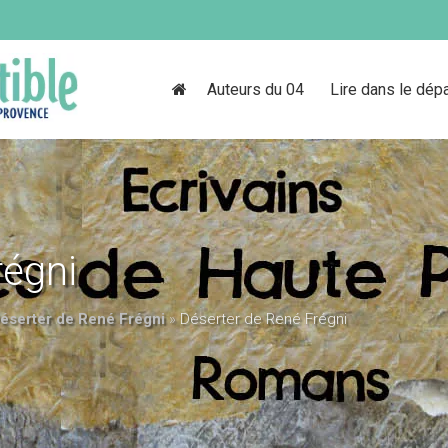
Auteurs du 04
Lire dans le dép
régni
éserter de René Frégni
»
Déserter de René Frégni