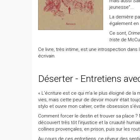
mais aussi Sai
jeunesse"...
La dernière pa
également en 
Ce sont,
Crime
triste
de McCul
Ce livre, très intime, est une introspection dans
écrivain.
Déserter - Entretiens ave
« L’écriture est ce qui m’a le plus éloigné de la
vies, mais cette peur de devoir mourir était t
stylo et ouvre mon cahier, cette obsession s’éva
Comment forcer le destin et trouver sa place ? 
découvert très tôt l’injustice et la cruauté humai
collines provençales, en prison, puis sur les rou
Au cours de ces entretiens, ce rêveur des senti