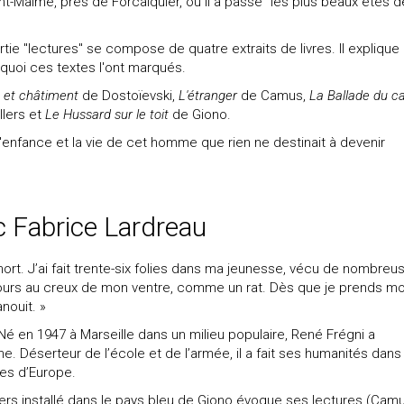
nt-Maime, près de Forcalquier, où il a passé "les plus beaux étés d
rtie "lectures" se compose de quatre extraits de livres. Il explique
quoi ces textes l'ont marqués.
 et châtiment
de Dostoïevski,
L'étranger
de Camus,
La Ballade du c
lers et
Le Hussard sur le toit
de Giono.
 l'enfance et la vie de cet homme que rien ne destinait à devenir
c Fabrice Lardreau
 mort. J’ai fait trente-six folies dans ma jeunesse, vécu de nombreu
oujours au creux de mon ventre, comme un rat. Dès que je prends m
nouit. »
Né en 1947 à Marseille dans un milieu populaire, René Frégni a
ne. Déserteur de l’école et de l’armée, il a fait ses humanités dans
tes d’Europe.
ers installé dans le pays bleu de Giono évoque ses lectures (Camu