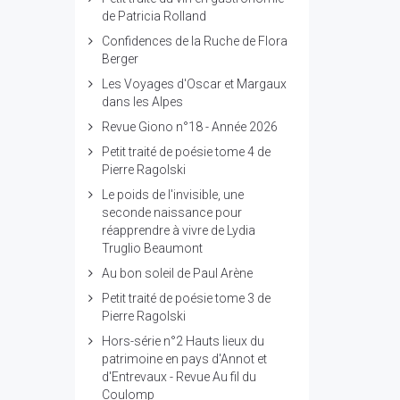
de Patricia Rolland
Confidences de la Ruche de Flora
Berger
Les Voyages d'Oscar et Margaux
dans les Alpes
Revue Giono n°18 - Année 2026
Petit traité de poésie tome 4 de
Pierre Ragolski
Le poids de l'invisible, une
seconde naissance pour
réapprendre à vivre de Lydia
Truglio Beaumont
Au bon soleil de Paul Arène
Petit traité de poésie tome 3 de
Pierre Ragolski
Hors-série n°2 Hauts lieux du
patrimoine en pays d'Annot et
d'Entrevaux - Revue Au fil du
Coulomp