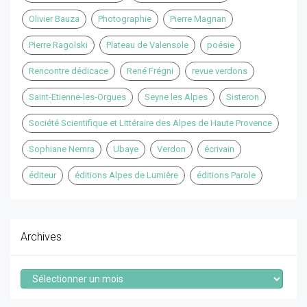
Olivier Bauza
Photographie
Pierre Magnan
Pierre Ragolski
Plateau de Valensole
poésie
Rencontre dédicace
René Frégni
revue verdons
Saint-Etienne-les-Orgues
Seyne les Alpes
Sisteron
Société Scientifique et Littéraire des Alpes de Haute Provence
Sophiane Nemra
Ubaye
Verdon
écrivain
éditeur
éditions Alpes de Lumière
éditions Parole
Archives
Archives