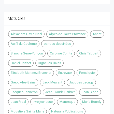
Mots Clés
Alexandra David Neel
Alpes de Haute Provence
Annot
Au fil du Coulomp
bandes dessinées
Blanche Serre-Ponçon
Caroline Comte
Chris Tabbart
Daniel Berthet
Digne-les-Bains
Elisabeth Martinez Bruncher
Entrevaux
Forcalquier
Gréoux-les-Bains
Jack Meurant
Jacques Lecugy
Jacques Tenneroni
Jean-Claude Barbier
Jean Giono
Jean Proal
livre jeunesse
Manosque
Maria Borrely
Moustiers Sainte Marie
Naturalia Publications