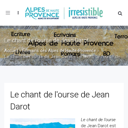
Toggle
navigation
Le chant de l'ourse de Jean Darot
Accueil
»
Ecrivains des Alpes de Haute-Provence
»
Le chant de l'ourse de Jean Darot
»
Le chant de l'ourse de
Jean Darot
Le chant de l'ourse de Jean
Darot
Le chant de l'ourse
de Jean Darot est