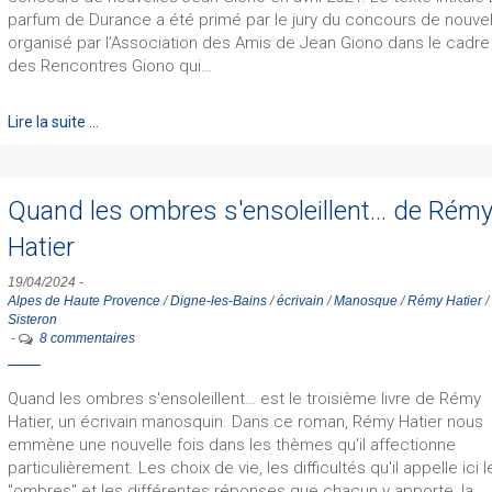
parfum de Durance a été primé par le jury du concours de nouvel
organisé par l’Association des Amis de Jean Giono dans le cadre
des Rencontres Giono qui…
Lire la suite …
Quand les ombres s'ensoleillent… de Rém
Hatier
19/04/2024
-
Alpes de Haute Provence
/
Digne-les-Bains
/
écrivain
/
Manosque
/
Rémy Hatier
/
Sisteron
-
8 commentaires
Quand les ombres s'ensoleillent… est le troisième livre de Rémy
Hatier, un écrivain manosquin. Dans ce roman, Rémy Hatier nous
emmène une nouvelle fois dans les thèmes qu'il affectionne
particulièrement. Les choix de vie, les difficultés qu'il appelle ici l
"ombres" et les différentes réponses que chacun y apporte, la…