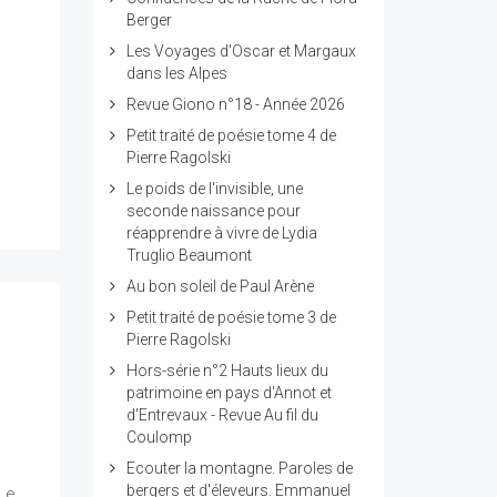
Berger
Les Voyages d'Oscar et Margaux
dans les Alpes
Revue Giono n°18 - Année 2026
Petit traité de poésie tome 4 de
Pierre Ragolski
Le poids de l'invisible, une
seconde naissance pour
réapprendre à vivre de Lydia
Truglio Beaumont
Au bon soleil de Paul Arène
Petit traité de poésie tome 3 de
Pierre Ragolski
Hors-série n°2 Hauts lieux du
patrimoine en pays d'Annot et
d'Entrevaux - Revue Au fil du
Coulomp
Ecouter la montagne. Paroles de
bergers et d'éleveurs. Emmanuel
 Le