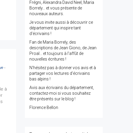
Frégni, Alexandra David Neel, Maria
Borrely... et vous présente de
nouveaux auteurs.
Je vous invite aussi à découvrir ce
département qui inspire tant
d'écrivains !
Fan de Maria Borrely, des
descriptions de Jean Giono, de Jean
Proal... et toujours à l'affût de
nouvelles écritures !
N'hésitez pas à donner vos avis et à
ye
-
partager vos lectures d'écrivains
bas alpins !
Avis aux écrivains du département,
le à
contactez-moi si vous souhaitez
er
être présents sur le blog !
es
Florence Bellon