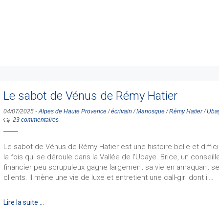
Le sabot de Vénus de Rémy Hatier
04/07/2025
-
Alpes de Haute Provence
/
écrivain
/
Manosque
/
Rémy Hatier
/
Uba
23 commentaires
Le sabot de Vénus de Rémy Hatier est une histoire belle et diffici
la fois qui se déroule dans la Vallée de l'Ubaye. Brice, un conseill
financier peu scrupuleux gagne largement sa vie en arnaquant s
clients. Il mène une vie de luxe et entretient une call-girl dont il…
Lire la suite …