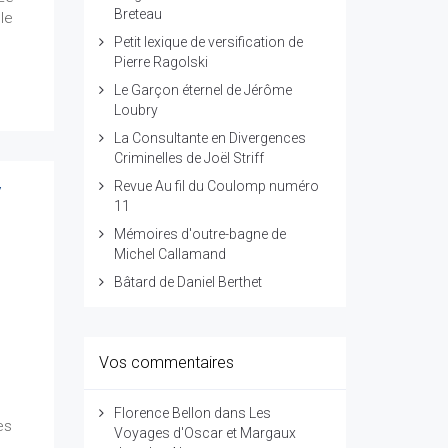
Breteau
le
Petit lexique de versification de
Pierre Ragolski
Le Garçon éternel de Jérôme
Loubry
La Consultante en Divergences
Criminelles de Joël Striff
Revue Au fil du Coulomp numéro
y
11
Mémoires d'outre-bagne de
Michel Callamand
Bâtard de Daniel Berthet
Vos commentaires
Florence Bellon
dans
Les
es
Voyages d'Oscar et Margaux