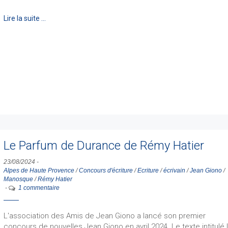
Lire la suite …
Le Parfum de Durance de Rémy Hatier
23/08/2024
-
Alpes de Haute Provence
/
Concours d'écriture
/
Ecriture
/
écrivain
/
Jean Giono
/
Manosque
/
Rémy Hatier
-
1 commentaire
L'association des Amis de Jean Giono a lancé son premier
concours de nouvelles Jean Giono en avril 2024. Le texte intitulé