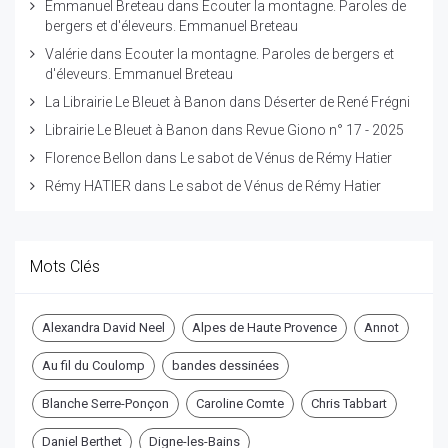
Emmanuel Breteau
dans
Ecouter la montagne. Paroles de
bergers et d'éleveurs. Emmanuel Breteau
Valérie
dans
Ecouter la montagne. Paroles de bergers et
d'éleveurs. Emmanuel Breteau
La Librairie Le Bleuet à Banon
dans
Déserter de René Frégni
Librairie Le Bleuet à Banon
dans
Revue Giono n° 17 - 2025
Florence Bellon
dans
Le sabot de Vénus de Rémy Hatier
Rémy HATIER
dans
Le sabot de Vénus de Rémy Hatier
Mots Clés
Alexandra David Neel
Alpes de Haute Provence
Annot
Au fil du Coulomp
bandes dessinées
Blanche Serre-Ponçon
Caroline Comte
Chris Tabbart
Daniel Berthet
Digne-les-Bains