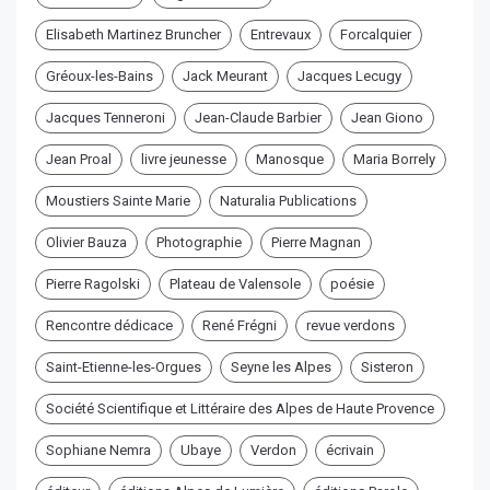
Elisabeth Martinez Bruncher
Entrevaux
Forcalquier
Gréoux-les-Bains
Jack Meurant
Jacques Lecugy
Jacques Tenneroni
Jean-Claude Barbier
Jean Giono
Jean Proal
livre jeunesse
Manosque
Maria Borrely
Moustiers Sainte Marie
Naturalia Publications
Olivier Bauza
Photographie
Pierre Magnan
Pierre Ragolski
Plateau de Valensole
poésie
Rencontre dédicace
René Frégni
revue verdons
Saint-Etienne-les-Orgues
Seyne les Alpes
Sisteron
Société Scientifique et Littéraire des Alpes de Haute Provence
Sophiane Nemra
Ubaye
Verdon
écrivain