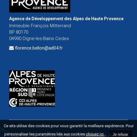
Agence de Développement des Alpes de Haute Provence
Immeuble François Mitterrand
BP 80170
04990 Digne-les-Bains Cedex
florence.bellon@ad04.fr
Ce site utilise des cookies pour vous garantir la meilleure expérience. Pour
personnaliser les paramètres liés aux cookies
cliquez ici
.
Je refuse
Copyright ©
-
Agence de développement des Alpes de