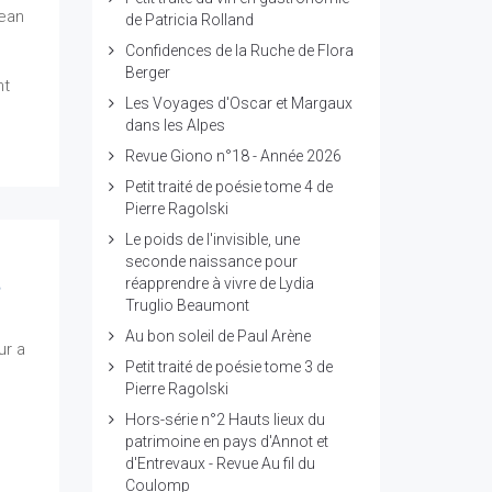
Jean
de Patricia Rolland
Confidences de la Ruche de Flora
Berger
nt
Les Voyages d'Oscar et Margaux
dans les Alpes
Revue Giono n°18 - Année 2026
Petit traité de poésie tome 4 de
Pierre Ragolski
Le poids de l'invisible, une
seconde naissance pour
réapprendre à vivre de Lydia
e
Truglio Beaumont
Au bon soleil de Paul Arène
ur a
Petit traité de poésie tome 3 de
Pierre Ragolski
Hors-série n°2 Hauts lieux du
patrimoine en pays d'Annot et
d'Entrevaux - Revue Au fil du
Coulomp