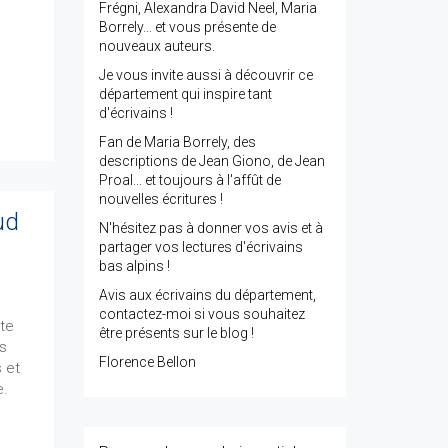
Frégni, Alexandra David Neel, Maria
Borrely... et vous présente de
nouveaux auteurs.
Je vous invite aussi à découvrir ce
département qui inspire tant
d'écrivains !
Fan de Maria Borrely, des
descriptions de Jean Giono, de Jean
Proal... et toujours à l'affût de
nouvelles écritures !
ud
N'hésitez pas à donner vos avis et à
partager vos lectures d'écrivains
bas alpins !
Avis aux écrivains du département,
contactez-moi si vous souhaitez
tte
être présents sur le blog !
us
Florence Bellon
 et
e.