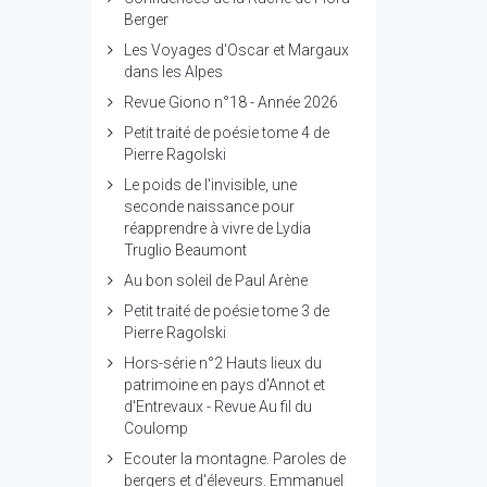
Berger
Les Voyages d'Oscar et Margaux
dans les Alpes
Revue Giono n°18 - Année 2026
Petit traité de poésie tome 4 de
Pierre Ragolski
Le poids de l'invisible, une
seconde naissance pour
réapprendre à vivre de Lydia
Truglio Beaumont
Au bon soleil de Paul Arène
Petit traité de poésie tome 3 de
Pierre Ragolski
Hors-série n°2 Hauts lieux du
patrimoine en pays d'Annot et
d'Entrevaux - Revue Au fil du
Coulomp
Ecouter la montagne. Paroles de
bergers et d'éleveurs. Emmanuel