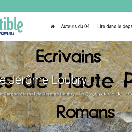
Auteurs du 04
Lire dans le dép
de Jérôme Loubry
e Garçon éternel de Jérôme Loubry
»
Le Garçon éternel de Jér