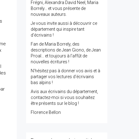
Frégni, Alexandra David Neel, Maria
Borrely... et vous présente de
nouveaux auteurs.
is
Je vous invite aussi à découvrir ce
département qui inspire tant
d'écrivains !
mme
Fan de Maria Borrely, des
x
descriptions de Jean Giono, de Jean
Proal... et toujours à l'affût de
nouvelles écritures !
l
N'hésitez pas à donner vos avis et à
des
partager vos lectures d'écrivains
bas alpins !
par
Avis aux écrivains du département,
contactez-moi si vous souhaitez
être présents sur le blog !
Florence Bellon