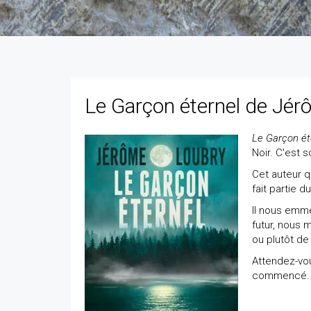
Le Garçon éternel de Jé
Le Garçon ét
Noir. C'est
Cet auteur q
fait partie d
Il nous emmè
futur, nous m
ou plutôt de
Attendez-vous
commencé..