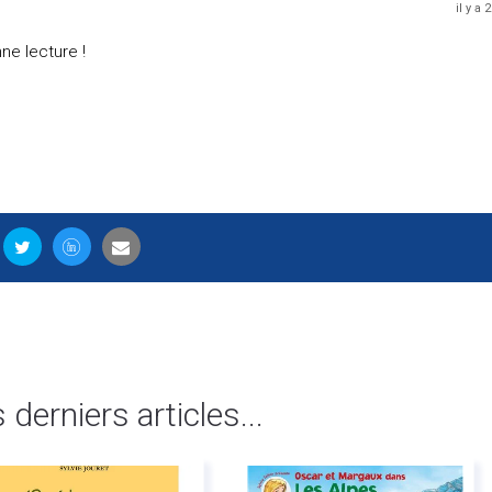
il y a 
ne lecture !
s derniers articles...