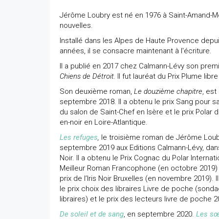
Jérôme Loubry est né en 1976 à Saint-Amand-Montr
nouvelles.
Installé dans les Alpes de Haute Provence depu
années, il se consacre maintenant à l'écriture.
Il a publié en 2017 chez Calmann-Lévy son prem
Chiens de Détroit.
Il fut lauréat du Prix Plume libr
Son deuxième roman,
Le douzième chapitre
, est
septembre 2018. Il a obtenu le prix Sang pour sa
du salon de Saint-Chef en Isère et le prix Polar 
en-noir en Loire-Atlantique.
Les refuges
,
le troisième roman de Jérôme Loub
septembre 2019 aux Editions Calmann-Lévy, dans
Noir. Il a obtenu le Prix Cognac du Polar Internat
Meilleur Roman Francophone (en octobre 2019) 
prix de l’Iris Noir Bruxelles (en novembre 2019).
le prix choix des libraires Livre de poche (son
libraires) et le prix des lecteurs livre de poche 2
De soleil et de sang
, en septembre 2020.
Les sœ