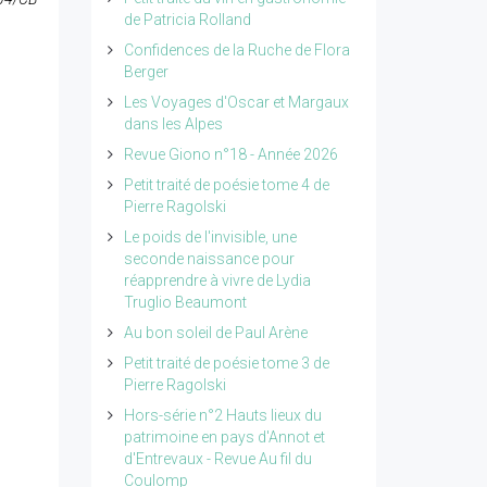
de Patricia Rolland
Confidences de la Ruche de Flora
Berger
Les Voyages d'Oscar et Margaux
dans les Alpes
Revue Giono n°18 - Année 2026
Petit traité de poésie tome 4 de
Pierre Ragolski
Le poids de l'invisible, une
seconde naissance pour
réapprendre à vivre de Lydia
Truglio Beaumont
Au bon soleil de Paul Arène
Petit traité de poésie tome 3 de
Pierre Ragolski
Hors-série n°2 Hauts lieux du
patrimoine en pays d'Annot et
d'Entrevaux - Revue Au fil du
Coulomp