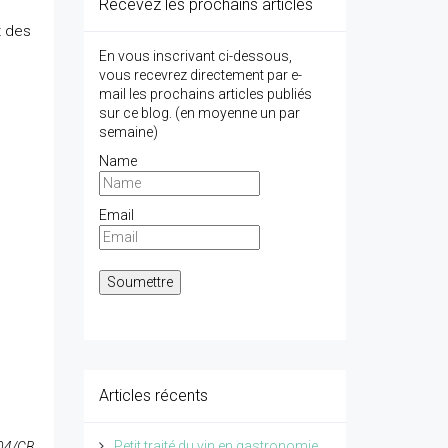
Recevez les prochains articles
t des
En vous inscrivant ci-dessous,
vous recevrez directement par e-
mail les prochains articles publiés
sur ce blog. (en moyenne un par
semaine)
Name
Email
Articles récents
Petit traité du vin en gastronomie
D04/CB