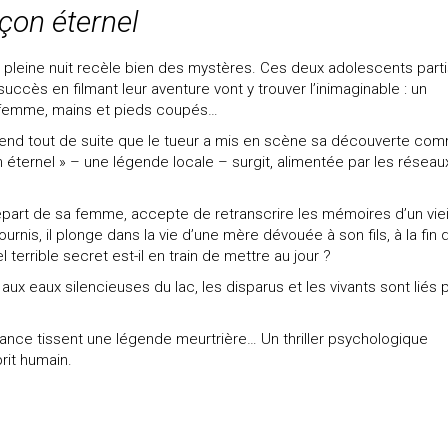
çon éternel
 pleine nuit recèle bien des mystères. Ces deux adolescents part
succès en filmant leur aventure vont y trouver l’inimaginable : un
femme, mains et pieds coupés…
end tout de suite que le tueur a mis en scène sa découverte co
on éternel » – une légende locale – surgit, alimentée par les réseau
départ de sa femme, accepte de retranscrire les mémoires d’un viei
urnis, il plonge dans la vie d’une mère dévouée à son fils, à la fin 
 terrible secret est-il en train de mettre au jour ?
ux eaux silencieuses du lac, les disparus et les vivants sont liés 
geance tissent une légende meurtrière… Un thriller psychologique
rit humain.