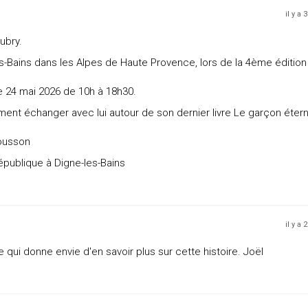
il y a 
ubry.
s-Bains dans les Alpes de Haute Provence, lors de la 4ème édition
e 24 mai 2026 de 10h à 18h30.
ent échanger avec lui autour de son dernier livre Le garçon étern
ousson
épublique à Digne-les-Bains
il y a 
qui donne envie d'en savoir plus sur cette histoire. Joël