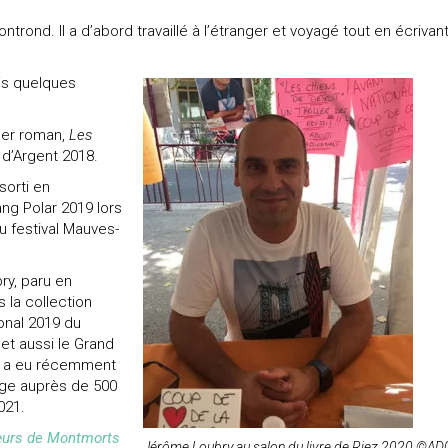
ond. Il a d’abord travaillé à l’étranger et voyagé tout en écrivan
is quelques
ier roman,
Les
e d’Argent 2018.
 sorti en
ng Polar 2019 lors
du festival Mauves-
ry, paru en
 la collection
ional 2019 du
et aussi le Grand
 Il a eu récemment
dage auprès de 500
021.
urs de Montmorts
Jérôme Loubry au salon du livre de Riez 2020 ©A