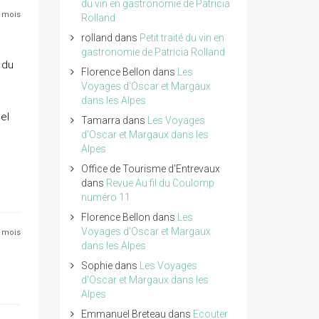
du vin en gastronomie de Patricia
3 mois
Rolland
rolland
dans
Petit traité du vin en
gastronomie de Patricia Rolland
 du
Florence Bellon
dans
Les
Voyages d'Oscar et Margaux
dans les Alpes
el
Tamarra
dans
Les Voyages
d'Oscar et Margaux dans les
Alpes
Office de Tourisme d'Entrevaux
dans
Revue Au fil du Coulomp
numéro 11
Florence Bellon
dans
Les
Voyages d'Oscar et Margaux
2 mois
dans les Alpes
Sophie
dans
Les Voyages
d'Oscar et Margaux dans les
Alpes
Emmanuel Breteau
dans
Ecouter