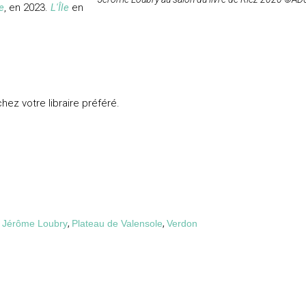
e
, en 2023.
L'Île
en
hez votre libraire préféré.
,
Jérôme Loubry
,
Plateau de Valensole
,
Verdon