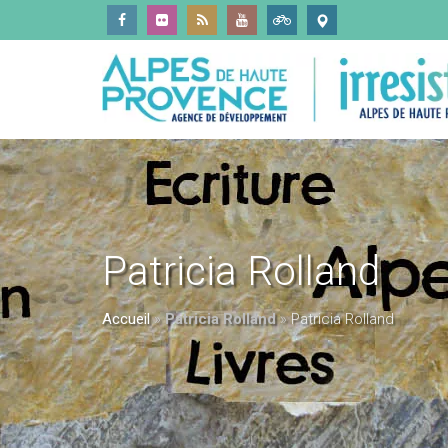
Patricia Rolland
Accueil
»
Patricia Rolland
»
Patricia Rolland