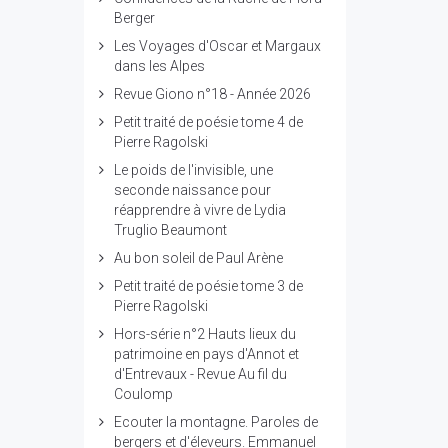
Berger
Les Voyages d'Oscar et Margaux
dans les Alpes
Revue Giono n°18 - Année 2026
Petit traité de poésie tome 4 de
Pierre Ragolski
Le poids de l'invisible, une
seconde naissance pour
réapprendre à vivre de Lydia
Truglio Beaumont
Au bon soleil de Paul Arène
Petit traité de poésie tome 3 de
Pierre Ragolski
Hors-série n°2 Hauts lieux du
patrimoine en pays d'Annot et
d'Entrevaux - Revue Au fil du
Coulomp
Ecouter la montagne. Paroles de
bergers et d'éleveurs. Emmanuel