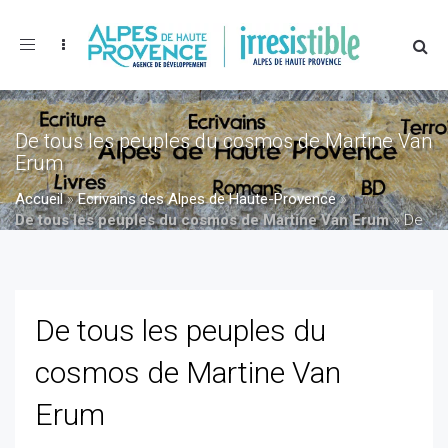
Toggle
navigation
De tous les peuples du cosmos de Martine Van
Erum
Accueil
»
Ecrivains des Alpes de Haute-Provence
»
De tous les peuples du cosmos de Martine Van Erum
»
De
tous les peuples du cosmos de Martine Van Erum
De tous les peuples du
cosmos de Martine Van
Erum