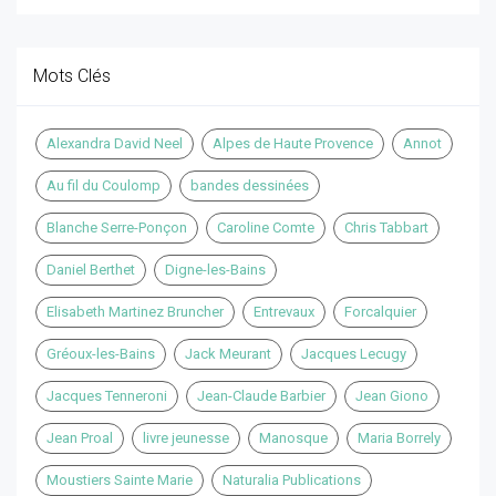
Mots Clés
Alexandra David Neel
Alpes de Haute Provence
Annot
Au fil du Coulomp
bandes dessinées
Blanche Serre-Ponçon
Caroline Comte
Chris Tabbart
Daniel Berthet
Digne-les-Bains
Elisabeth Martinez Bruncher
Entrevaux
Forcalquier
Gréoux-les-Bains
Jack Meurant
Jacques Lecugy
Jacques Tenneroni
Jean-Claude Barbier
Jean Giono
Jean Proal
livre jeunesse
Manosque
Maria Borrely
Moustiers Sainte Marie
Naturalia Publications