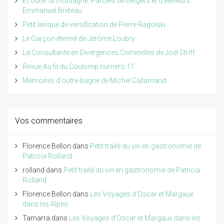
Ecouter la montagne. Paroles de bergers et d'éleveurs.
Emmanuel Breteau
Petit lexique de versification de Pierre Ragolski
Le Garçon éternel de Jérôme Loubry
La Consultante en Divergences Criminelles de Joël Striff
Revue Au fil du Coulomp numéro 11
Mémoires d'outre-bagne de Michel Callamand
Vos commentaires
Florence Bellon
dans
Petit traité du vin en gastronomie de
Patricia Rolland
rolland
dans
Petit traité du vin en gastronomie de Patricia
Rolland
Florence Bellon
dans
Les Voyages d'Oscar et Margaux
dans les Alpes
Tamarra
dans
Les Voyages d'Oscar et Margaux dans les