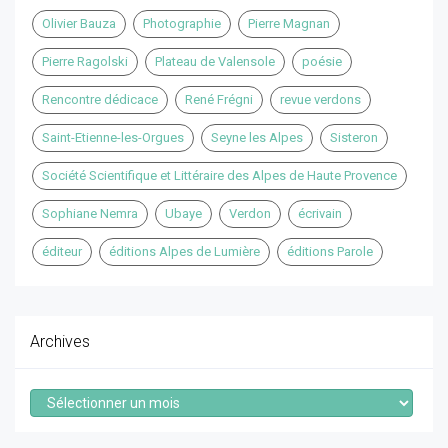
Olivier Bauza
Photographie
Pierre Magnan
Pierre Ragolski
Plateau de Valensole
poésie
Rencontre dédicace
René Frégni
revue verdons
Saint-Etienne-les-Orgues
Seyne les Alpes
Sisteron
Société Scientifique et Littéraire des Alpes de Haute Provence
Sophiane Nemra
Ubaye
Verdon
écrivain
éditeur
éditions Alpes de Lumière
éditions Parole
Archives
Archives