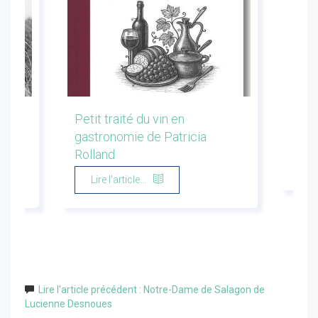
les
Petit traité du vin en
Conf
gastronomie de Patricia
Flor
Rolland
Li
Lire l'article...
Lire l'article précédent : Notre-Dame de Salagon de
Lucienne Desnoues