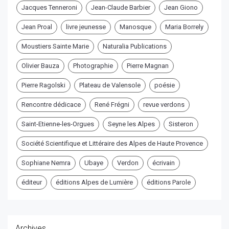
Jacques Tenneroni
Jean-Claude Barbier
Jean Giono
Jean Proal
livre jeunesse
Manosque
Maria Borrely
Moustiers Sainte Marie
Naturalia Publications
Olivier Bauza
Photographie
Pierre Magnan
Pierre Ragolski
Plateau de Valensole
poésie
Rencontre dédicace
René Frégni
revue verdons
Saint-Etienne-les-Orgues
Seyne les Alpes
Sisteron
Société Scientifique et Littéraire des Alpes de Haute Provence
Sophiane Nemra
Ubaye
Verdon
écrivain
éditeur
éditions Alpes de Lumière
éditions Parole
Archives