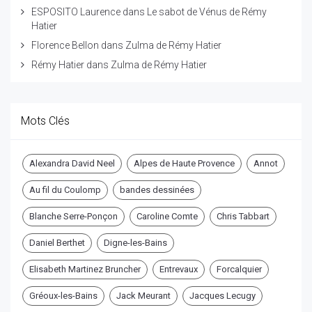
ESPOSITO Laurence
dans
Le sabot de Vénus de Rémy
Hatier
Florence Bellon
dans
Zulma de Rémy Hatier
Rémy Hatier
dans
Zulma de Rémy Hatier
Mots Clés
Alexandra David Neel
Alpes de Haute Provence
Annot
Au fil du Coulomp
bandes dessinées
Blanche Serre-Ponçon
Caroline Comte
Chris Tabbart
Daniel Berthet
Digne-les-Bains
Elisabeth Martinez Bruncher
Entrevaux
Forcalquier
Gréoux-les-Bains
Jack Meurant
Jacques Lecugy