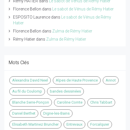
Rémy HATIER
dans
Le sabot de Vénus de Rémy Hatier
Florence Bellon
dans
Le sabot de Vénus de Rémy Hatier
ESPOSITO Laurence
dans
Le sabot de Vénus de Rémy
Hatier
Florence Bellon
dans
Zulma de Rémy Hatier
Rémy Hatier
dans
Zulma de Rémy Hatier
Mots Clés
Alexandra David Neel
Alpes de Haute Provence
Annot
Au fil du Coulomp
bandes dessinées
Blanche Serre-Ponçon
Caroline Comte
Chris Tabbart
Daniel Berthet
Digne-les-Bains
Elisabeth Martinez Bruncher
Entrevaux
Forcalquier