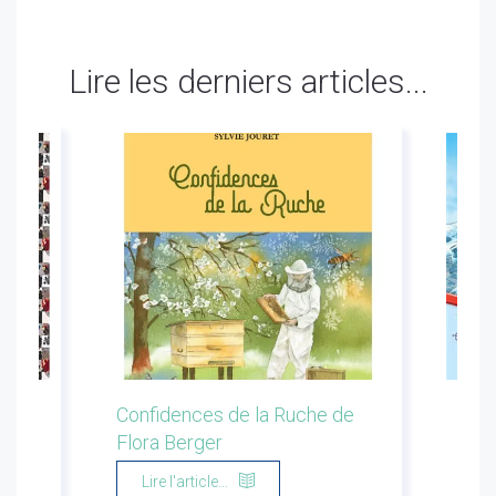
Lire les derniers articles...
ion
Confidences de la Ruche de
Les 
Flora Berger
Marg
Lire l'article...
Li