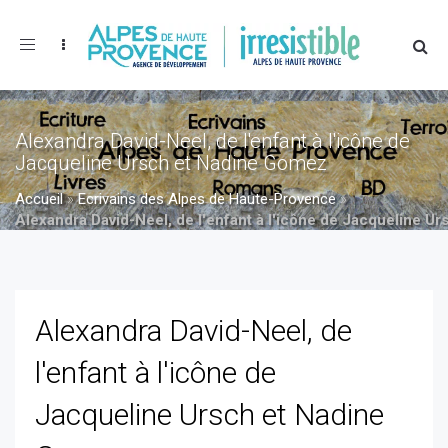
Toggle
navigation
Alexandra David-Neel, de l'enfant à l'icône de
Jacqueline Ursch et Nadine Gomez
Accueil
»
Ecrivains des Alpes de Haute-Provence
»
Alexandra David-Neel, de l'enfant à l'icône de Jacqueline U
»
Alexandra David-Neel, de l'enfant à l'icône de Jacqueline
Ursch et Nadine Gomez
Alexandra David-Neel, de
l'enfant à l'icône de
Jacqueline Ursch et Nadine