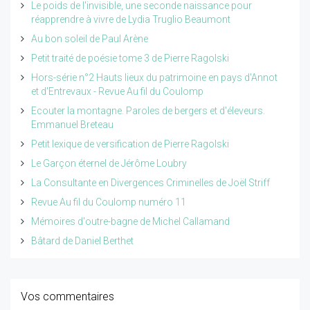
Le poids de l'invisible, une seconde naissance pour
réapprendre à vivre de Lydia Truglio Beaumont
Au bon soleil de Paul Arène
Petit traité de poésie tome 3 de Pierre Ragolski
Hors-série n°2 Hauts lieux du patrimoine en pays d'Annot
et d'Entrevaux - Revue Au fil du Coulomp
Ecouter la montagne. Paroles de bergers et d'éleveurs.
Emmanuel Breteau
Petit lexique de versification de Pierre Ragolski
Le Garçon éternel de Jérôme Loubry
La Consultante en Divergences Criminelles de Joël Striff
Revue Au fil du Coulomp numéro 11
Mémoires d'outre-bagne de Michel Callamand
Bâtard de Daniel Berthet
Vos commentaires