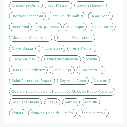
Gréoux-les-Bains
Jack Meurant
Jacques Lecugy
Jacques Tenneroni
Jean-Claude Barbier
Jean Giono
Jean Proal
livre jeunesse
Manosque
Maria Borrely
Moustiers Sainte Marie
Naturalia Publications
Olivier Bauza
Photographie
Pierre Magnan
Pierre Ragolski
Plateau de Valensole
poésie
Rencontre dédicace
René Frégni
revue verdons
Saint-Etienne-les-Orgues
Seyne les Alpes
Sisteron
Société Scientifique et Littéraire des Alpes de Haute Provence
Sophiane Nemra
Ubaye
Verdon
écrivain
éditeur
éditions Alpes de Lumière
éditions Parole