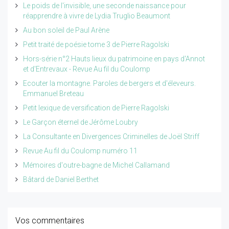
Le poids de l'invisible, une seconde naissance pour
réapprendre à vivre de Lydia Truglio Beaumont
Au bon soleil de Paul Arène
Petit traité de poésie tome 3 de Pierre Ragolski
Hors-série n°2 Hauts lieux du patrimoine en pays d'Annot
et d'Entrevaux - Revue Au fil du Coulomp
Ecouter la montagne. Paroles de bergers et d'éleveurs.
Emmanuel Breteau
Petit lexique de versification de Pierre Ragolski
Le Garçon éternel de Jérôme Loubry
La Consultante en Divergences Criminelles de Joël Striff
Revue Au fil du Coulomp numéro 11
Mémoires d'outre-bagne de Michel Callamand
Bâtard de Daniel Berthet
Vos commentaires