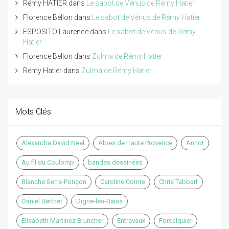
Rémy HATIER
dans
Le sabot de Vénus de Rémy Hatier
Florence Bellon
dans
Le sabot de Vénus de Rémy Hatier
ESPOSITO Laurence
dans
Le sabot de Vénus de Rémy
Hatier
Florence Bellon
dans
Zulma de Rémy Hatier
Rémy Hatier
dans
Zulma de Rémy Hatier
Mots Clés
Alexandra David Neel
Alpes de Haute Provence
Annot
Au fil du Coulomp
bandes dessinées
Blanche Serre-Ponçon
Caroline Comte
Chris Tabbart
Daniel Berthet
Digne-les-Bains
Elisabeth Martinez Bruncher
Entrevaux
Forcalquier