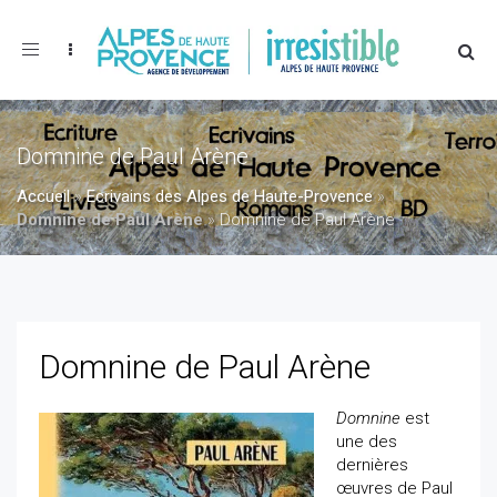
Toggle
navigation
Domnine de Paul Arène
Accueil
»
Ecrivains des Alpes de Haute-Provence
»
Domnine de Paul Arène
»
Domnine de Paul Arène
Domnine de Paul Arène
Domnine
est
une des
dernières
œuvres de Paul