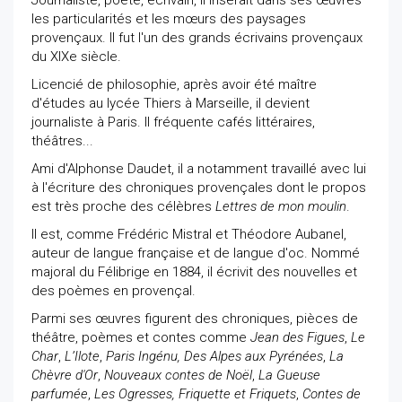
Journaliste, poète, écrivain, il insérait dans ses œuvres
les particularités et les mœurs des paysages
provençaux. Il fut l'un des grands écrivains provençaux
du XIXe siècle.
Licencié de philosophie, après avoir été maître
d'études au lycée Thiers à Marseille, il devient
journaliste à Paris. Il fréquente cafés littéraires,
théâtres...
Ami d'Alphonse Daudet, il a notamment travaillé avec lui
à l'écriture des chroniques provençales dont le propos
est très proche des célèbres
Lettres de mon moulin
.
Il est, comme Frédéric Mistral et Théodore Aubanel,
auteur de langue française et de langue d'oc. Nommé
majoral du Félibrige en 1884, il écrivit des nouvelles et
des poèmes en provençal.
Parmi ses œuvres figurent des chroniques, pièces de
théâtre, poèmes et contes comme
Jean des Figues
,
Le
Char
,
L’Ilote
,
Paris Ingénu,
Des Alpes aux Pyrénées
,
La
Chèvre d'Or
,
Nouveaux contes de Noël
,
La Gueuse
parfumée
,
Les Ogresses, Friquette et Friquets
,
Contes de