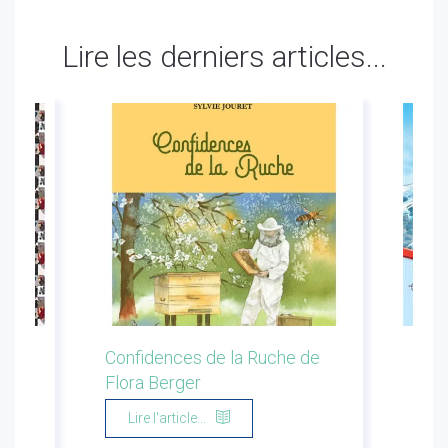
Lire les derniers articles...
ion
Confidences de la Ruche de
Les 
Flora Berger
Marg
Lire l'article...
Li