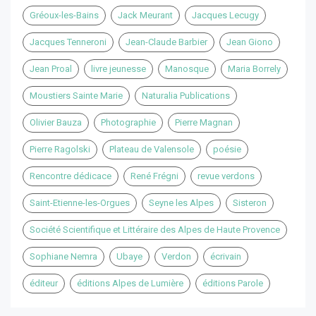
Gréoux-les-Bains
Jack Meurant
Jacques Lecugy
Jacques Tenneroni
Jean-Claude Barbier
Jean Giono
Jean Proal
livre jeunesse
Manosque
Maria Borrely
Moustiers Sainte Marie
Naturalia Publications
Olivier Bauza
Photographie
Pierre Magnan
Pierre Ragolski
Plateau de Valensole
poésie
Rencontre dédicace
René Frégni
revue verdons
Saint-Etienne-les-Orgues
Seyne les Alpes
Sisteron
Société Scientifique et Littéraire des Alpes de Haute Provence
Sophiane Nemra
Ubaye
Verdon
écrivain
éditeur
éditions Alpes de Lumière
éditions Parole