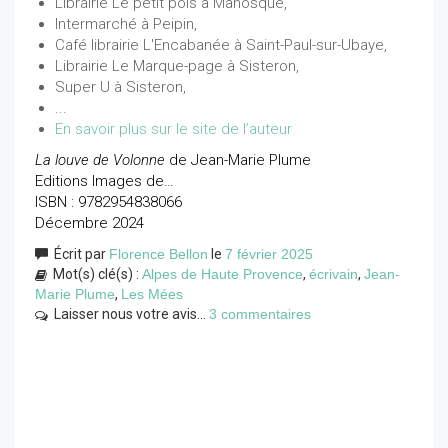
Librairie Le petit pois à Manosque,
Intermarché à Peipin,
Café librairie L'Encabanée à Saint-Paul-sur-Ubaye,
Librairie Le Marque-page à Sisteron,
Super U à Sisteron,
...
En savoir plus sur le site de l’auteur
La louve de Volonne
de Jean-Marie Plume
Editions Images de…
ISBN : 9782954838066
Décembre 2024
Écrit par
Florence Bellon
le
7 février 2025
Mot(s) clé(s) :
Alpes de Haute Provence
,
écrivain
,
Jean-
Marie Plume
,
Les Mées
Laisser nous votre avis...
3 commentaires