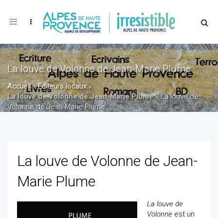
Toggle
navigation
La louve de Volonne de Jean-Marie Plume
Accueil
»
Editeurs locaux
»
La louve de Volonne de Jean-Marie Plume
»
La louve de
Volonne de Jean-Marie Plume
La louve de Volonne de Jean-
Marie Plume
La louve de
Volonne
est un