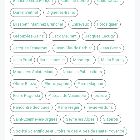
Blanche Serre-Ponçon
Caroline Comte
Chris Tabbart
Daniel Berthet
Digne-les-Bains
Elisabeth Martinez Bruncher
Entrevaux
Forcalquier
Gréoux-les-Bains
Jack Meurant
Jacques Lecugy
Jacques Tenneroni
Jean-Claude Barbier
Jean Giono
Jean Proal
livre jeunesse
Manosque
Maria Borrely
Moustiers Sainte Marie
Naturalia Publications
Olivier Bauza
Photographie
Pierre Magnan
Pierre Ragolski
Plateau de Valensole
poésie
Rencontre dédicace
René Frégni
revue verdons
Saint-Etienne-les-Orgues
Seyne les Alpes
Sisteron
Société Scientifique et Littéraire des Alpes de Haute Provence