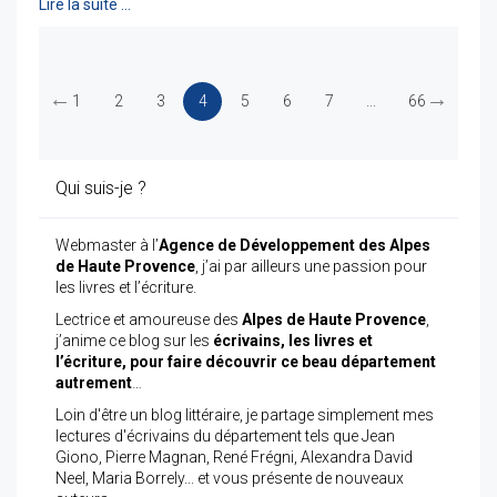
Lire la suite …
←
→
1
2
3
4
5
6
7
...
66
Qui suis-je ?
Webmaster à l’
Agence de Développement des Alpes
de Haute Provence
, j’ai par ailleurs une passion pour
les livres et l’écriture.
Lectrice et amoureuse des
Alpes de Haute Provence
,
j’anime ce blog sur les
écrivains, les livres et
l’écriture, pour faire découvrir ce beau département
autrement
…
Loin d'être un blog littéraire, je partage simplement mes
lectures d'écrivains du département tels que Jean
Giono, Pierre Magnan, René Frégni, Alexandra David
Neel, Maria Borrely... et vous présente de nouveaux