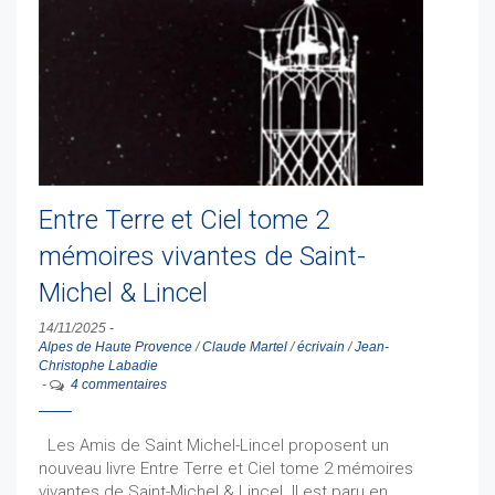
Entre Terre et Ciel tome 2
mémoires vivantes de Saint-
Michel & Lincel
14/11/2025
-
Alpes de Haute Provence
/
Claude Martel
/
écrivain
/
Jean-
Christophe Labadie
-
4 commentaires
Les Amis de Saint Michel-Lincel proposent un
nouveau livre Entre Terre et Ciel tome 2 mémoires
vivantes de Saint-Michel & Lincel. Il est paru en