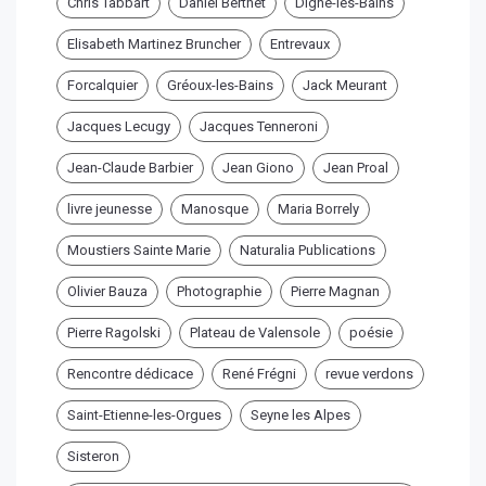
Chris Tabbart
Daniel Berthet
Digne-les-Bains
Elisabeth Martinez Bruncher
Entrevaux
Forcalquier
Gréoux-les-Bains
Jack Meurant
Jacques Lecugy
Jacques Tenneroni
Jean-Claude Barbier
Jean Giono
Jean Proal
livre jeunesse
Manosque
Maria Borrely
Moustiers Sainte Marie
Naturalia Publications
Olivier Bauza
Photographie
Pierre Magnan
Pierre Ragolski
Plateau de Valensole
poésie
Rencontre dédicace
René Frégni
revue verdons
Saint-Etienne-les-Orgues
Seyne les Alpes
Sisteron