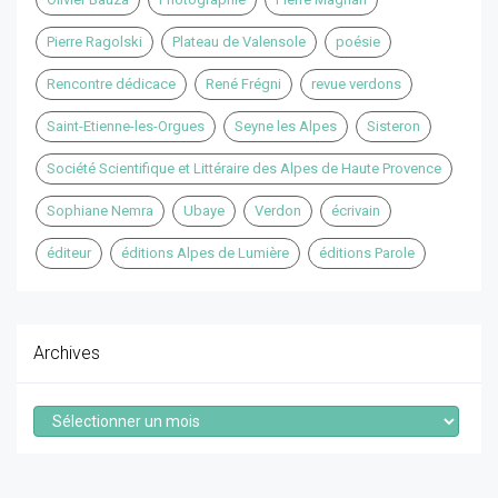
Pierre Ragolski
Plateau de Valensole
poésie
Rencontre dédicace
René Frégni
revue verdons
Saint-Etienne-les-Orgues
Seyne les Alpes
Sisteron
Société Scientifique et Littéraire des Alpes de Haute Provence
Sophiane Nemra
Ubaye
Verdon
écrivain
éditeur
éditions Alpes de Lumière
éditions Parole
Archives
Archives