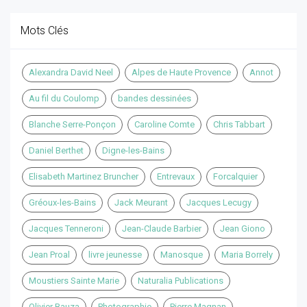
Mots Clés
Alexandra David Neel
Alpes de Haute Provence
Annot
Au fil du Coulomp
bandes dessinées
Blanche Serre-Ponçon
Caroline Comte
Chris Tabbart
Daniel Berthet
Digne-les-Bains
Elisabeth Martinez Bruncher
Entrevaux
Forcalquier
Gréoux-les-Bains
Jack Meurant
Jacques Lecugy
Jacques Tenneroni
Jean-Claude Barbier
Jean Giono
Jean Proal
livre jeunesse
Manosque
Maria Borrely
Moustiers Sainte Marie
Naturalia Publications
Olivier Bauza
Photographie
Pierre Magnan