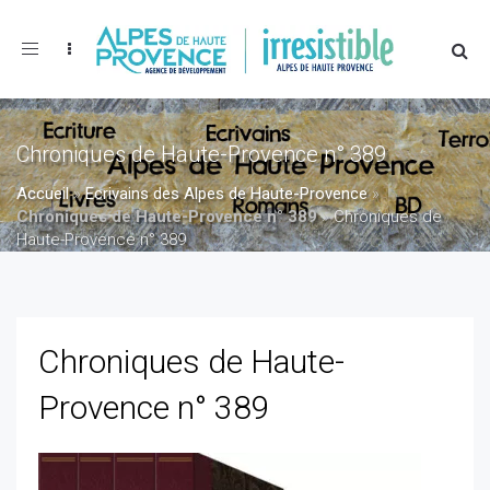
Toggle
navigation
Chroniques de Haute-Provence n° 389
Accueil
»
Ecrivains des Alpes de Haute-Provence
»
Chroniques de Haute-Provence n° 389
»
Chroniques de
Haute-Provence n° 389
Chroniques de Haute-
Provence n° 389